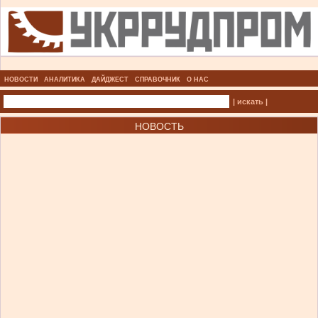
НОВОСТИ
АНАЛИТИКА
ДАЙДЖЕСТ
СПРАВОЧНИК
О НАС
| искать |
НОВОСТЬ