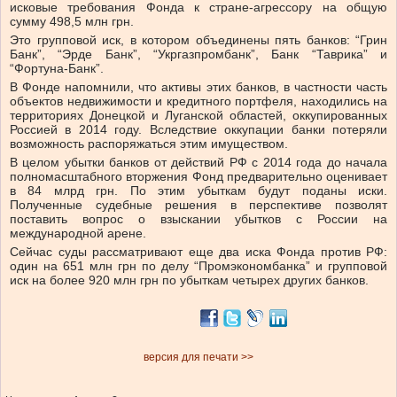
исковые требования Фонда к стране-агрессору на общую
сумму 498,5 млн грн.
Это групповой иск, в котором объединены пять банков: “Грин
Банк”, “Эрде Банк”, “Укргазпромбанк”, Банк “Таврика” и
“Фортуна-Банк”.
В Фонде напомнили, что активы этих банков, в частности часть
объектов недвижимости и кредитного портфеля, находились на
территориях Донецкой и Луганской областей, оккупированных
Россией в 2014 году. Вследствие оккупации банки потеряли
возможность распоряжаться этим имуществом.
В целом убытки банков от действий РФ с 2014 года до начала
полномасштабного вторжения Фонд предварительно оценивает
в 84 млрд грн. По этим убыткам будут поданы иски.
Полученные судебные решения в перспективе позволят
поставить вопрос о взыскании убытков с России на
международной арене.
Сейчас суды рассматривают еще два иска Фонда против РФ:
один на 651 млн грн по делу “Промэкономбанка” и групповой
иск на более 920 млн грн по убыткам четырех других банков.
версия для печати >>