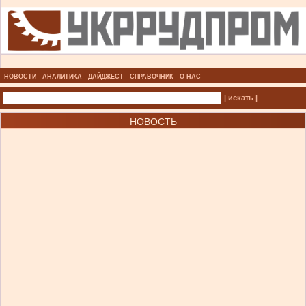
НОВОСТИ
АНАЛИТИКА
ДАЙДЖЕСТ
СПРАВОЧНИК
О НАС
| искать |
НОВОСТЬ