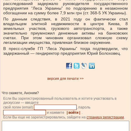
расследований задержало руководителя государственного
предприятия “Леса Украины” по подозрению в незаконном
обогащении на сумму более 7,9 млн грн (ст. 368-5 УК Украины).
По данным следствия, в 2021 году он фактически стал
владельцем элитной недвижимости в центре Киева, 8
земельных участков, грузового автотранспорта, а также
значительно приумножил денежные активы на банковских
счетах. При этом чиновник организовал сложную схему
легализации имущества, привлекая близкое окружение.
В пресс-службе ГП “Леса Украины” тогда подтвердили, что
задержанный — гендиректор предприятия Юрий Болоховец.
версия для печати >>
Что скажете, Аноним?
Если Вы зарегистрированный пользователь и хотите участвовать в
дискуссии — введите
свой логин (email)
, пароль
и нажмите
| войти |
.
Если Вы еще не зарегистрировались, зайдите на
страницу регистрации
.