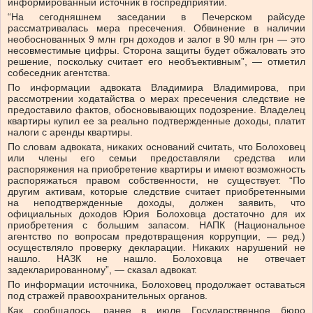
информированный источник в госпредприятии.
“На сегодняшнем заседании в Печерском райсуде
рассматривалась мера пресечения. Обвинение в наличии
необоснованных 9 млн грн доходов и залог в 90 млн грн — это
несовместимые цифры. Сторона защиты будет обжаловать это
решение, поскольку считает его необъективным”, — отметил
собеседник агентства.
По информации адвоката Владимира Владимирова, при
рассмотрении ходатайства о мерах пресечения следствие не
предоставило фактов, обосновывающих подозрение. Владелец
квартиры купил ее за реально подтвержденные доходы, платит
налоги с аренды квартиры.
По словам адвоката, никаких оснований считать, что Болоховец
или члены его семьи предоставляли средства или
распоряжения на приобретение квартиры и имеют возможность
распоряжаться правом собственности, не существует. “По
другим активам, которые следствие считает приобретенными
на неподтвержденные доходы, должен заявить, что
официальных доходов Юрия Болоховца достаточно для их
приобретения с большим запасом. НАПК (Национальное
агентство по вопросам предотвращения коррупции, — ред.)
осуществляло проверку декларации. Никаких нарушений не
нашло. НАЗК не нашло. Болоховца не отвечает
задекларированному”, — сказал адвокат.
По информации источника, Болоховец продолжает оставаться
под стражей правоохранительных органов.
Как сообщалось, ранее в июле Государственное бюро