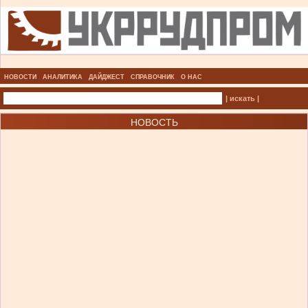
НОВОСТИ
АНАЛИТИКА
ДАЙДЖЕСТ
СПРАВОЧНИК
О НАС
| искать |
НОВОСТЬ