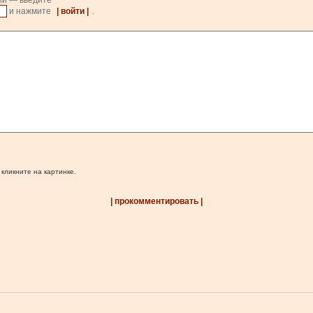
ии — введите
и нажмите
| войти |
.
 кликните на картинке.
| прокомментировать |