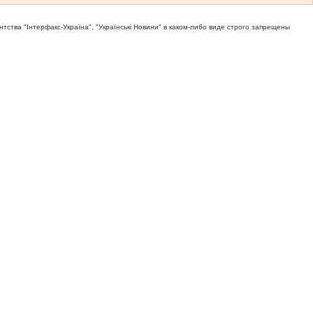
тва "Iнтерфакс-Україна", "Українськi Новини" в каком-либо виде строго запрещены