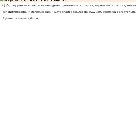
(c) Укррудпром — новости металлургии: цветная металлургия, черная металлургия, мета
При цитировании и использовании материалов ссылка на
www.ukrrudprom.ua
обязательна.
Сделано в miavia estudia.