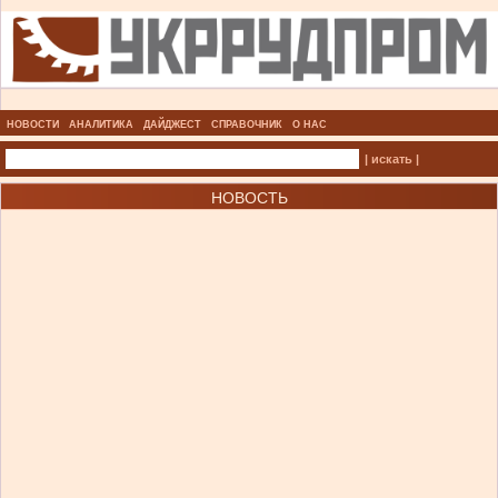
НОВОСТИ
АНАЛИТИКА
ДАЙДЖЕСТ
СПРАВОЧНИК
О НАС
| искать |
НОВОСТЬ