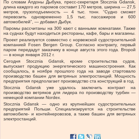
По словам Алдоны Дыбука, пресс-секретаря Stocznia Gdansk,
длина каждого из паромов составит 170 метров, ширина — 27,5
метров, грузоподъемность — 4 тыс. тонн. “Судно сможет
перевозить одновременно 1,5 тыс. пассажиров и 600
автомобилей”, — добавил Дыбук.
Паромы рассчитаны на 300 кают с ванными комнатами. Также
на суднах будут находиться рестораны, кафе, бары и магазины.
Проект реализуется совместно с норвежской судостроительной
компанией Fosen Bergen Group. Согласно контракту, первый
паром передадут заказчику в конце августа этого года. Второй
— в конце января 2012 г.
Сегодня Stocznia Gdansk, кроме строительства судов,
выпускает продукцию энергетического машиностроения. Как
сообщалось, в ноябре прошлого года на заводе стартовало
производство башен для ветряных электростанций. Мощность
предприятия предполагает производство ста конструкций в год.
Stocznia Gdansk уже удалось заключить контракт на
производство ветряков для лидера по производству турбин —
немецкой компании Nordex.
Stocznia Gdansk — одно из крупнейших судостроительных
предприятий Польши. Специализируется на строительстве
автомобиле- и контейнеровозов, а также башен для ветряных
электростанций.