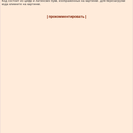
Код состоит из цифр и латинских букв, изображенных на картинке. Для перезагрузки
кода кликните на картинке.
| прокомментировать |