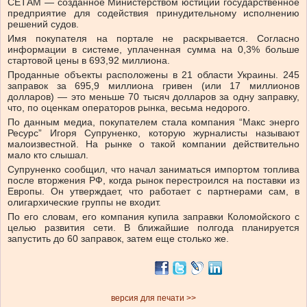
СЕТАМ — созданное Министерством юстиции государственное
предприятие для содействия принудительному исполнению
решений судов.
Имя покупателя на портале не раскрывается. Согласно
информации в системе, уплаченная сумма на 0,3% больше
стартовой цены в 693,92 миллиона.
Проданные объекты расположены в 21 области Украины. 245
заправок за 695,9 миллиона гривен (или 17 миллионов
долларов) — это меньше 70 тысяч долларов за одну заправку,
что, по оценкам операторов рынка, весьма недорого.
По данным медиа, покупателем стала компания “Макс энерго
Ресурс” Игоря Супруненко, которую журналисты называют
малоизвестной. На рынке о такой компании действительно
мало кто слышал.
Супруненко сообщил, что начал заниматься импортом топлива
после вторжения РФ, когда рынок перестроился на поставки из
Европы. Он утверждает, что работает с партнерами сам, в
олигархические группы не входит.
По его словам, его компания купила заправки Коломойского с
целью развития сети. В ближайшие полгода планируется
запустить до 60 заправок, затем еще столько же.
версия для печати >>