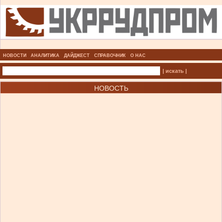
НОВОСТИ
АНАЛИТИКА
ДАЙДЖЕСТ
СПРАВОЧНИК
О НАС
| искать |
НОВОСТЬ