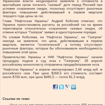
Украинские власти неоднократно заявляли о готовности в
кратчайшие сроки погасить “газовый” долг перед Россией при
условии сохранения скидок, поскольку отсутствуют рыночные
факторы повышения действовавшей в первом квартале
текущего года цены за газ.
Глава “Нафтогаза Украины” Андрей Коболев отмечал, что
Украина приостановила расчеты за российский газ на время
переговоров относительно сохранения газовых скидок, об
отмене которых “Газпром” заявил в одностороннем порядке.
По словам Коболева, ни “Нафтогаз Украины”, ни “Газпром”
никогда не заявляли, что цена, действовавшая в первом
квартале, является “политической”, а потому отсутствуют
рыночные факторы, которые бы обосновывали необходимость
повышения этой цены.
Правительство Украины и НАК “Нафтогаз Украины” начали
процедуру подачи в суд иска к “Газпрому”. 28 апреля
российскому монополисту отправлена предарбитражная нота.
“Нафтогаз Украины” в апреле импортировал 2,66 млрд куб. м
российского газа. При цене $268,5 его стоимость составит
около $700 млн, при цене $485,5 — почти $1,3 млрд.
Ссылки по теме:
Цена на газ для промышленности превысила 400 долларов