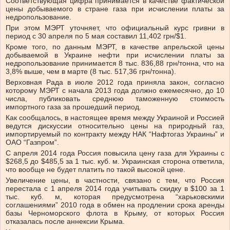
Соответствующая цифра принимается в качестве фактической
цены добываемого в стране газа при исчислении платы за
недропользование.
При этом МЭРТ уточняет, что официальный курс гривни в
период с 30 апреля по 5 мая составил 11,402 грн/$1.
Кроме того, по данным МЭРТ, в качестве апрельской цены
добываемой в Украине нефти при исчислении платы за
недропользование принимается 8 тыс. 836,88 грн/тонна, что на
3,8% выше, чем в марте (8 тыс. 517,36 грн/тонна).
Верховная Рада в июле 2012 года приняла закон, согласно
которому МЭРТ с начала 2013 года должно ежемесячно, до 10
числа, публиковать среднюю таможенную стоимость
импортного газа за прошедший период.
Как сообщалось, в настоящее время между Украиной и Россией
ведутся дискуссии относительно цены на природный газ,
импортируемый по контракту между НАК “Нафтогаз Украины” и
ОАО “Газпром”.
С апреля 2014 года Россия повысила цену газа для Украины с
$268,5 до $485,5 за 1 тыс. куб. м. Украинская сторона ответила,
что вообще не будет платить по такой высокой цене.
Увеличение цены, в частности, связано с тем, что Россия
перестала с 1 апреля 2014 года учитывать скидку в $100 за 1
тыс. куб. м, которая предусмотрена “харьковскими
соглашениями” 2010 года в обмен на продлении срока аренды
базы Черноморского флота в Крыму, от которых Россия
отказалась после аннексии Крыма.