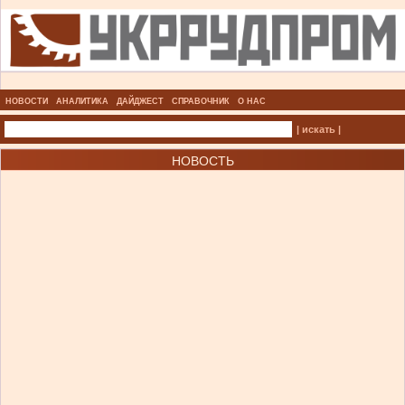
НОВОСТИ
АНАЛИТИКА
ДАЙДЖЕСТ
СПРАВОЧНИК
О НАС
| искать |
НОВОСТЬ