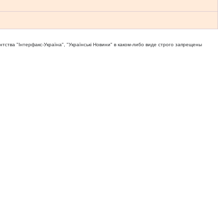
тва "Iнтерфакс-Україна", "Українськi Новини" в каком-либо виде строго запрещены