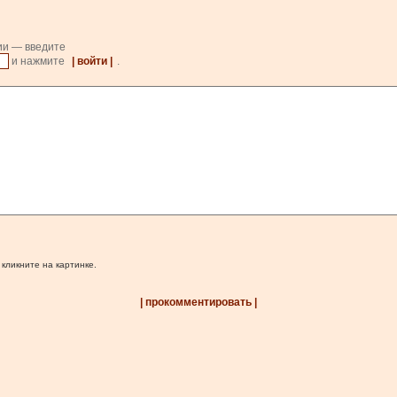
ии — введите
и нажмите
| войти |
.
 кликните на картинке.
| прокомментировать |