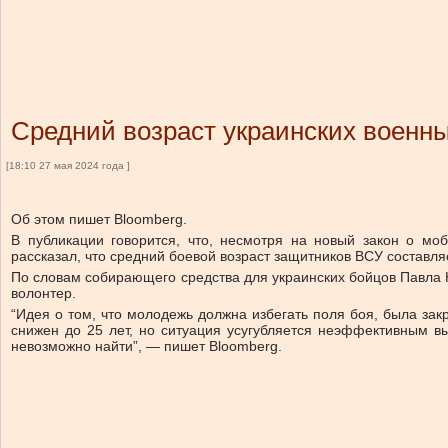
Средний возраст украинских военны
[18:10 27 мая 2024 года ]
Об этом пишет Bloomberg.
В публикации говорится, что, несмотря на новый закон о мо
рассказал, что средний боевой возраст защитников ВСУ составляе
По словам собирающего средства для украинских бойцов Павла Н
волонтер.
“Идея о том, что молодежь должна избегать поля боя, была зак
снижен до 25 лет, но ситуация усугубляется неэффективным в
невозможно найти”, — пишет Bloomberg.