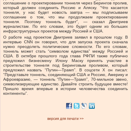
соглашение о проектировании тоннеля через Берингов пролив,
который должен соединить Россию и Аляску. “Что касается
тоннеля, у нас будет новость завтра — мы подписываем
соглашение о том, что мы продолжаем проектирование
тоннеля. Поэтому тоннель будет”, — сказал Дмитриев
журналистам. По его словам, это будет одним из больших
инфраструктурных проектов между Россией и США.
О работе над проектом Дмитриев заявил в прошлом году. В
интервью CNN он говорил, что для запуска проекта сначала
нужно преодолеть политические сложности. По его словам,
тоннель может стать “символом единства” между Россией и
США. В октябре прошлого года глава РФПИ также публично
предложил бизнесмену Илону Маску принять участие в
строительстве тоннеля под Беринговым проливом, который
предложил назвать “Путин—Трамп”. В соцсети X он писал:
“Представьте тоннель, соединяющий США и Россию, Америку и
Афроевразию, — тоннель “Путин—Трамп”, 70-мильное звено,
символизирующее единство. Давайте строить будущее вместе!
Пришло время впервые в истории человечества соединить
континенты”.
версия для печати >>