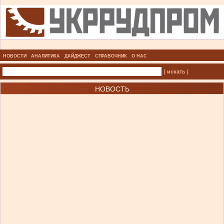
НОВОСТИ
АНАЛИТИКА
ДАЙДЖЕСТ
СПРАВОЧНИК
О НАС
| искать |
НОВОСТЬ