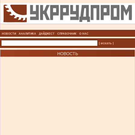
НОВОСТИ
АНАЛИТИКА
ДАЙДЖЕСТ
СПРАВОЧНИК
О НАС
| искать |
НОВОСТЬ