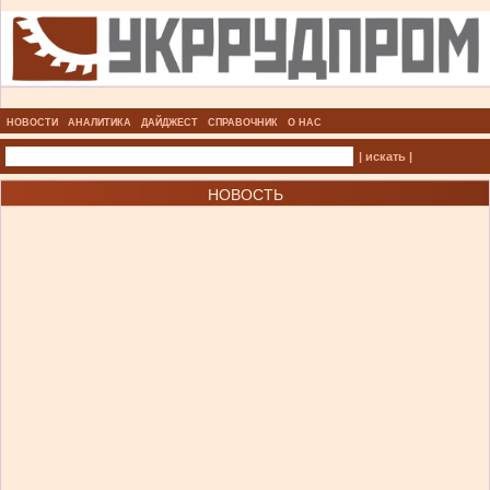
НОВОСТИ
АНАЛИТИКА
ДАЙДЖЕСТ
СПРАВОЧНИК
О НАС
| искать |
НОВОСТЬ