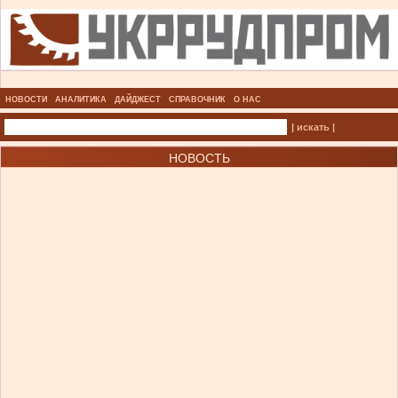
НОВОСТИ
АНАЛИТИКА
ДАЙДЖЕСТ
СПРАВОЧНИК
О НАС
| искать |
НОВОСТЬ