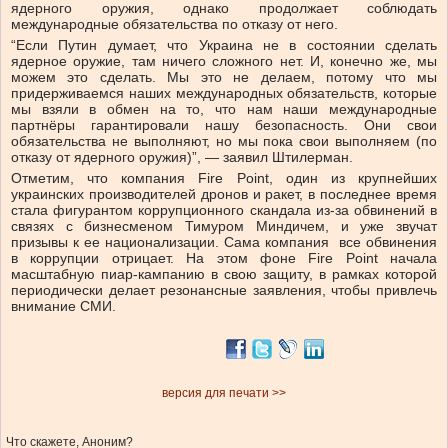
ядерного оружия, однако продолжает соблюдать
международные обязательства по отказу от него.
“Если Путин думает, что Украина не в состоянии сделать
ядерное оружие, там ничего сложного нет. И, конечно же, мы
можем это сделать. Мы это не делаем, потому что мы
придерживаемся наших международных обязательств, которые
мы взяли в обмен на то, что нам наши международные
партнёры гарантировали нашу безопасность. Они свои
обязательства не выполняют, но мы пока свои выполняем (по
отказу от ядерного оружия)”, — заявил Штилерман.
Отметим, что компания Fire Point, один из крупнейших
украинских производителей дронов и ракет, в последнее время
стала фигурантом коррупционного скандала из-за обвинений в
связях с бизнесменом Тимуром Миндичем, и уже звучат
призывы к ее национализации. Сама компания все обвинения
в коррупции отрицает. На этом фоне Fire Point начала
масштабную пиар-кампанию в свою защиту, в рамках которой
периодически делает резонансные заявления, чтобы привлечь
внимание СМИ.
версия для печати >>
Что скажете, Аноним?