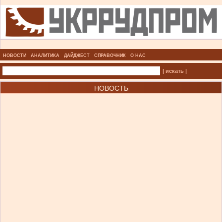
НОВОСТИ
АНАЛИТИКА
ДАЙДЖЕСТ
СПРАВОЧНИК
О НАС
| искать |
НОВОСТЬ