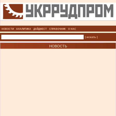
НОВОСТИ
АНАЛИТИКА
ДАЙДЖЕСТ
СПРАВОЧНИК
О НАС
| искать |
НОВОСТЬ