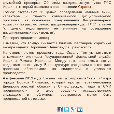
служебной проверки. Об этом свидетельствует указ ГФС
Украины, который оказался в распоряжении
Страны
.
Томчук отстраняют “с целью определения наличия вины,
характера и тяжести совершенного дисциплинарного
проступка, на основании представления Дисциплинарной
комиссии по рассмотрению дисциплинарных дел ГФС”, а также
“с целью недопущения ее влияния на совершение
дисциплинарных производств”.
Проверка продлится месяц.
Отметим, что Томчук считается близким партнером соратника
экс-президента Порошенко Александра Грановского.
Напомним, летом прошлого года Оксану Томчук заметили
в компании экс-главы Государственной фискальной службы
Украины Романа Насирова. Между тем, она имела статус
свидетеля по его делу. В прокуратуре расценили это как риск
давления обвиняемого на свидетелей в уголовном
производстве.
А в феврале 2019 года Оксана Томчук отправила “на х...й” мэра
города Бориса Филатова, который против переименования
Днепропетровской области в Сичеславскую. Тогда в СМИ
предположили, что такое поведение государственного
служащего в публичном пространстве может быть
предпосылкой к отставке.