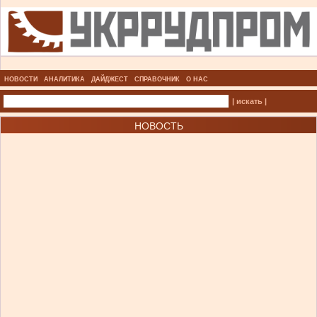
НОВОСТИ
АНАЛИТИКА
ДАЙДЖЕСТ
СПРАВОЧНИК
О НАС
| искать |
НОВОСТЬ