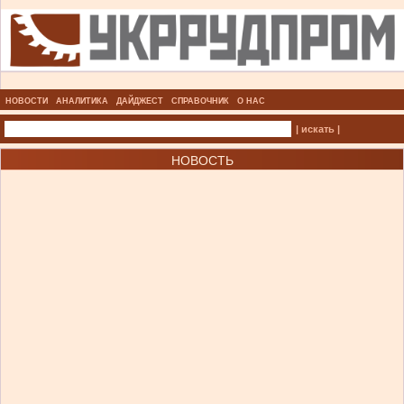
НОВОСТИ
АНАЛИТИКА
ДАЙДЖЕСТ
СПРАВОЧНИК
О НАС
| искать |
НОВОСТЬ