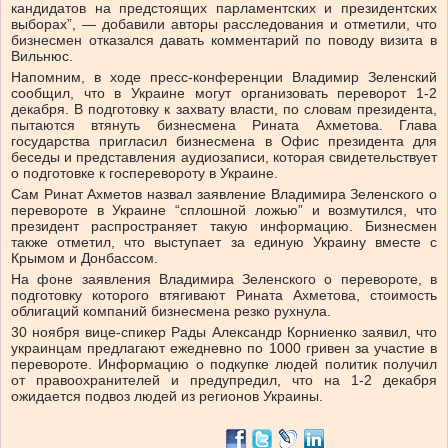
кандидатов на предстоящих парламентских и президентских
выборах”, — добавили авторы расследования и отметили, что
бизнесмен отказался давать комментарий по поводу визита в
Вильнюс.
Напомним, в ходе пресс-конференции Владимир Зеленский
сообщил, что в Украине могут организовать переворот 1-2
декабря. В подготовку к захвату власти, по словам президента,
пытаются втянуть бизнесмена Рината Ахметова. Глава
государства пригласил бизнесмена в Офис президента для
беседы и представления аудиозаписи, которая свидетельствует
о подготовке к госперевороту в Украине.
Сам Ринат Ахметов назвал заявление Владимира Зеленского о
перевороте в Украине “сплошной ложью” и возмутился, что
президент распространяет такую информацию. Бизнесмен
также отметил, что выступает за единую Украину вместе с
Крымом и Донбассом.
На фоне заявления Владимира Зеленского о перевороте, в
подготовку которого втягивают Рината Ахметова, стоимость
облигаций компаний бизнесмена резко рухнула.
30 ноября вице-спикер Рады Александр Корниенко заявил, что
украинцам предлагают ежедневно по 1000 гривен за участие в
перевороте. Информацию о подкупке людей политик получил
от правоохранителей и предупредил, что на 1-2 декабря
ожидается подвоз людей из регионов Украины.