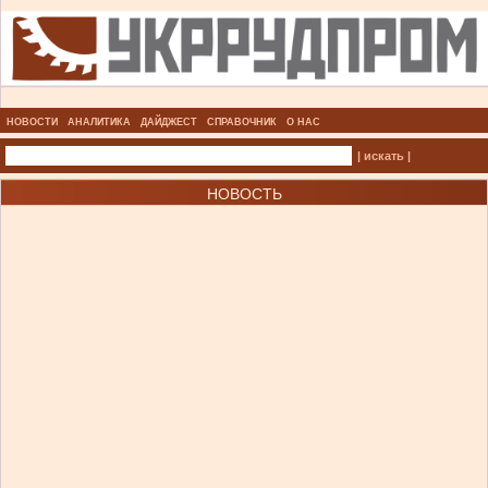
НОВОСТИ
АНАЛИТИКА
ДАЙДЖЕСТ
СПРАВОЧНИК
О НАС
| искать |
НОВОСТЬ