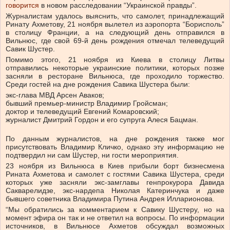
говорится
в новом расследовании “Украинской правды”.
Журналистам удалось выяснить, что самолет, принадлежащий
Ринату Ахметову, 21 ноября вылетел из аэропорта “Борисполь”
в столицу Франции, а на следующий день отправился в
Вильнюс, где свой 69-й день рождения отмечал телеведущий
Савик Шустер.
Помимо этого, 21 ноября из Киева в столицу Литвы
отправились некоторые украинские политики, которых позже
засняли в ресторане Вильнюса, где проходило торжество.
Среди гостей на дне рождения Савика Шустера были:
экс-глава МВД Арсен Аваков;
бывший премьер-министр Владимир Гройсман;
доктор и телеведущий Евгений Комаровский;
журналист Дмитрий Гордон и его супруга Алеся Бацман.
По данным журналистов, на дне рождения также мог
присутствовать Владимир Кличко, однако эту информацию не
подтвердил ни сам Шустер, ни гости мероприятия.
23 ноября из Вильнюса в Киев прибыли борт бизнесмена
Рината Ахметова и самолет с гостями Савика Шустера, среди
которых уже засняли экс-замглавы генпрокурора Давида
Сакварелидзе, экс-нардепа Николая Катеринчука и даже
бывшего советника Владимира Путина Андрея Илларионова.
“Мы обратились за комментарием к Савику Шустеру, но на
момент эфира он так и не ответил на вопросы. По информации
источников, в Вильнюсе Ахметов обсуждал возможных