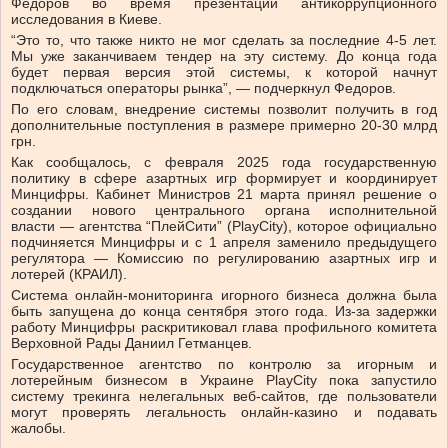
Федоров во время презентации антикоррупционного
исследования в Киеве.
“Это то, что также никто не мог сделать за последние 4-5 лет.
Мы уже заканчиваем тендер на эту систему. До конца года
будет первая версия этой системы, к которой начнут
подключаться операторы рынка”, — подчеркнул Федоров.
По его словам, внедрение системы позволит получить в год
дополнительные поступления в размере примерно 20-30 млрд
грн.
Как сообщалось, с февраля 2025 года государственную
политику в сфере азартных игр формирует и координирует
Минцифры. Кабинет Министров 21 марта принял решение о
создании нового центрального органа исполнительной
власти — агентства “ПлейСити” (PlayCity), которое официально
подчиняется Минцифры и с 1 апреля заменило предыдущего
регулятора — Комиссию по регулированию азартных игр и
лотерей (КРАИЛ).
Система онлайн-мониторинга игорного бизнеса должна была
быть запущена до конца сентября этого года. Из-за задержки
работу Минцифры раскритиковал глава профильного комитета
Верховной Рады Даниил Гетманцев.
Государственное агентство по контролю за игорным и
лотерейным бизнесом в Украине PlayCity пока запустило
систему трекинга нелегальных веб-сайтов, где пользователи
могут проверять легальность онлайн-казино и подавать
жалобы.