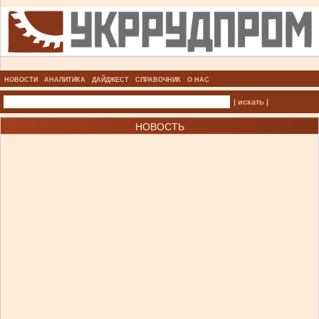
НОВОСТИ
АНАЛИТИКА
ДАЙДЖЕСТ
СПРАВОЧНИК
О НАС
| искать |
НОВОСТЬ