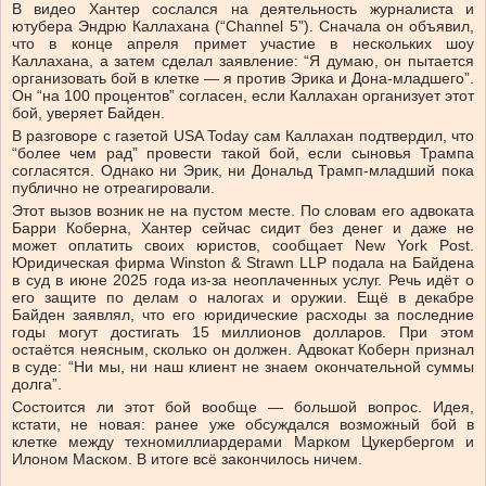
В видео Хантер сослался на деятельность журналиста и
ютубера Эндрю Каллахана (“Channel 5”). Сначала он объявил,
что в конце апреля примет участие в нескольких шоу
Каллахана, а затем сделал заявление: “Я думаю, он пытается
организовать бой в клетке — я против Эрика и Дона-младшего”.
Он “на 100 процентов” согласен, если Каллахан организует этот
бой, уверяет Байден.
В разговоре с газетой USA Today сам Каллахан подтвердил, что
“более чем рад” провести такой бой, если сыновья Трампа
согласятся. Однако ни Эрик, ни Дональд Трамп-младший пока
публично не отреагировали.
Этот вызов возник не на пустом месте. По словам его адвоката
Барри Коберна, Хантер сейчас сидит без денег и даже не
может оплатить своих юристов, сообщает New York Post.
Юридическая фирма Winston & Strawn LLP подала на Байдена
в суд в июне 2025 года из-за неоплаченных услуг. Речь идёт о
его защите по делам о налогах и оружии. Ещё в декабре
Байден заявлял, что его юридические расходы за последние
годы могут достигать 15 миллионов долларов. При этом
остаётся неясным, сколько он должен. Адвокат Коберн признал
в суде: “Ни мы, ни наш клиент не знаем окончательной суммы
долга”.
Состоится ли этот бой вообще — большой вопрос. Идея,
кстати, не новая: ранее уже обсуждался возможный бой в
клетке между техномиллиардерами Марком Цукербергом и
Илоном Маском. В итоге всё закончилось ничем.