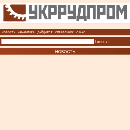
НОВОСТИ
АНАЛИТИКА
ДАЙДЖЕСТ
СПРАВОЧНИК
О НАС
| искать |
НОВОСТЬ