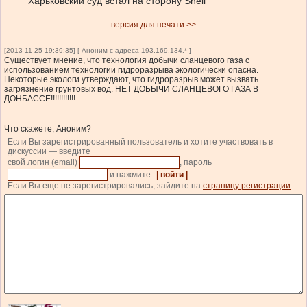
Харьковский суд встал на сторону Shell
версия для печати >>
[2013-11-25 19:39:35] [ Аноним с адреса 193.169.134.* ]
Существует мнение, что технология добычи сланцевого газа с
использованием технологии гидроразрыва экологически опасна.
Некоторые экологи утверждают, что гидроразрыв может вызвать
загрязнение грунтовых вод. НЕТ ДОБЫЧИ СЛАНЦЕВОГО ГАЗА В
ДОНБАССЕ!!!!!!!!!!!!
Что скажете, Аноним?
Если Вы зарегистрированный пользователь и хотите участвовать в
дискуссии — введите
свой логин (email)
, пароль
и нажмите
| войти |
.
Если Вы еще не зарегистрировались, зайдите на
страницу регистрации
.