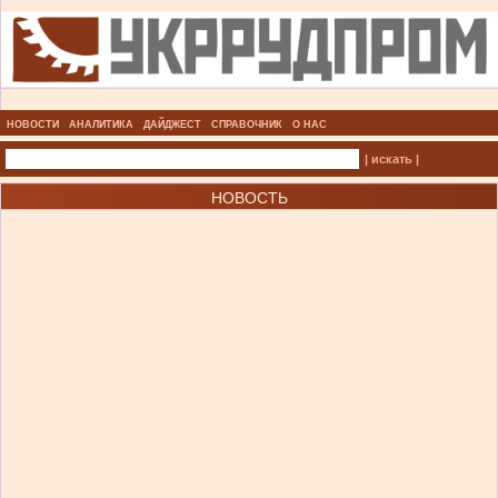
НОВОСТИ
АНАЛИТИКА
ДАЙДЖЕСТ
СПРАВОЧНИК
О НАС
| искать |
НОВОСТЬ