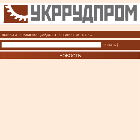
НОВОСТИ
АНАЛИТИКА
ДАЙДЖЕСТ
СПРАВОЧНИК
О НАС
| искать |
НОВОСТЬ