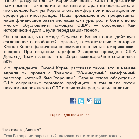
“После разрушительной Корейской войны США предоставили
нам помощь, технологии, инвестиции и гарантии безопасности,
что сделало Южную Корею очень комфортной инвестиционной
средой для иностранцев. Наше промышленное процветание,
наше финансовое развитие, наша культура, рост и богатство во
многом обусловлены помощью США”, — обосновал Хан
исторический долг Сеула перед Вашингтоном.
Он напомнил, что между Сеулом и Вашингтоном действует
соглашение о свободной торговле, в соответствии с которым
Южная Корея фактически не взимает пошлины с американских
товаров. При введении тарифов 2 апреля президент США
Дональд Трамп заявил, что сборы южнокорейцев составляют
50%.
И.о. президента Южной Кореи рассказал также, что в начале
апреля он провел с Трампом “28-минутный” телефонный
разговор, который был “хорошим”. Страна готова обсуждать с
США сокращение торгового профицита, в том числе путем
покупки американского СПГ и авиалайнеров, заявил политик.
версия для печати >>
Что скажете, Аноним?
Если Вы зарегистрированный пользователь и хотите участвовать в