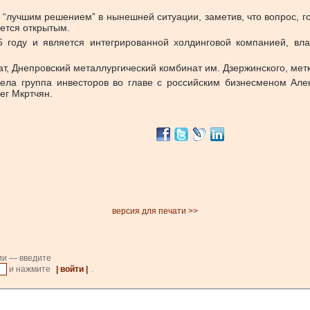
 “лучшим решением” в нынешней ситуации, заметив, что вопрос, го
ается открытым.
 году и является интегрированной холдинговой компанией, вл
т, Днепровский металлургический комбинат им. Дзержинского, мет
ла группа инвесторов во главе с российским бизнесменом Але
ег Мкртчян.
версия для печати >>
ии — введите
и нажмите
| войти |
.