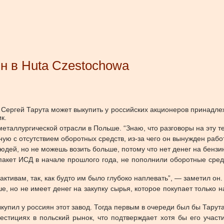
н в Huta Czestochowa
Сергей Тарута может выкупить у российских акционеров принадле
к.
таллургической отрасли в Польше. “Знаю, что разговоры на эту те
ую с отсутствием оборотных средств, из-за чего он вынужден рабо
людей, но не можешь возить больше, потому что нет денег на бензин
пакет ИСД в начале прошлого года, не пополнили оборотные сред
ктивам, так, как будто им было глубоко наплевать”, — заметил он.
ше, но не имеет денег на закупку сырья, которое покупает только 
ыкупил у россиян этот завод. Тогда первым в очереди был бы Тарут
естициях в польский рынок, что подтверждает хотя бы его участ