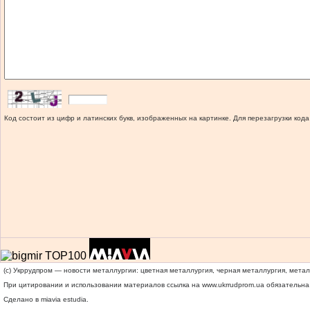
Код состоит из цифр и латинских букв, изображенных на картинке. Для перезагрузки кода
(c) Укррудпром — новости металлургии: цветная металлургия, черная металлургия, мета
При цитировании и использовании материалов ссылка на
www.ukrrudprom.ua
обязательна.
Сделано в miavia estudia.