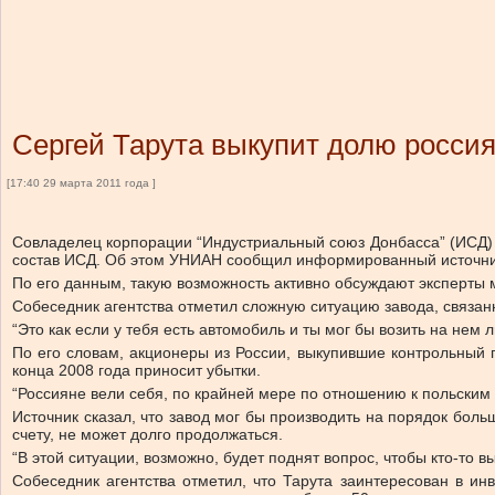
Сергей Тарута выкупит долю россия
[17:40 29 марта 2011 года ]
Совладелец корпорации “Индустриальный союз Донбасса” (ИСД) 
состав ИСД. Об этом УНИАН сообщил информированный источни
По его данным, такую возможность активно обсуждают эксперты ме
Собеседник агентства отметил сложную ситуацию завода, связанн
“Это как если у тебя есть автомобиль и ты мог бы возить на нем 
По его словам, акционеры из России, выкупившие контрольный 
конца 2008 года приносит убытки.
“Россияне вели себя, по крайней мере по отношению к польским а
Источник сказал, что завод мог бы производить на порядок боль
счету, не может долго продолжаться.
“В этой ситуации, возможно, будет поднят вопрос, чтобы кто-то в
Собеседник агентства отметил, что Тарута заинтересован в инв