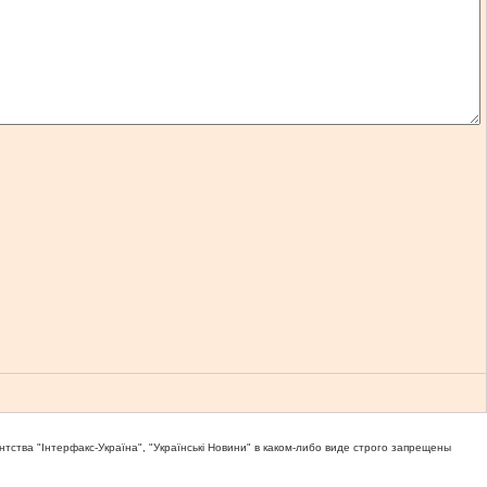
тва "Iнтерфакс-Україна", "Українськi Новини" в каком-либо виде строго запрещены