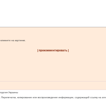
 кликните на картинке.
| прокомментировать |
ллургия Украины
 Перепечатка, копирование или воспроизведение информации, содержащей ссылку на агентс