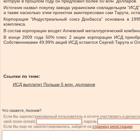
которую в прошлом году он предложил более 50 млн. долларов.
Источник назвал покупку завода украинским совладельцем “ИСД”
а также насколько этим проектом заинтересован сам Тарута, ост
Корпорация “Индустриальный союз Донбасса” основана в 1995
комплекса.
В состав корпорации входят Алчевский металлургический комбина
В конце 2009 года 50% плюс 2 акции корпорации ИСД приобре
Собственниками 49,99% акций ИСД остаются Сергей Тарута и Ол
Ссылки по теме:
ИСД выплатит Польше 5 млн. долларов
Что скажете, Аноним?
Если Вы зарегистрированный пользователь и хотите участвовать в дискусс
свой логин (email)
, пароль
Если Вы еще не зарегистрировались, зайдите на
страницу регистрации
.