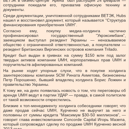
ВЕТЭК в бизнес-центре “Арена” был распущен 24 февраля —
сотрудники покидали его, прихватив офисную технику и
документы.
Среди документации, уничтоженной сотрудниками ВЕТЭК, Hubs
нашел и восстановил документ, который называется “Структура
финансирования приобретения UMH”.
Согласно ему, покупку медиа-холдинга частично
профинансировал государственный “Укрэксимбанк”,
заемщиком выступал резидент Украины — неназываемое
общество с ограниченной ответственностью, а покупателем —
резидент Британских Виргинских островов компания Trilado.
Кредит был выдан в гривнах на сумму $150 млн под залог
твердых активов компании UMH, корпоративных прав UMH и
поручительств афилированных компаний.
На рынке ходят упорные слухи, что в покупке холдинга
заинтересованы компании SCM Рината Ахметова, бизнесмены
Петр Порошенко, бывший владелец холдинга Борис Ложкин и
правительство Украины.
К тому же, на днях появилась новость о том, что переговоры об
аренде UMH ведут в партии УДАР — правда, в самой политсиле
от такой возможности открестились.
Близкие к топ-менеджменту холдинга собеседники говорят, что
даже продав сейчас UMH, Курченко не выручит за него и
половины от суммы кредита “Максимум $30-50 миллионов”, —
говорит глава инвесткомпании Concorde Capital Игорь Мазепа,
который сопровождал сделку по продаже UMH Курченко весной
2013 года.