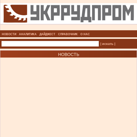
НОВОСТИ
АНАЛИТИКА
ДАЙДЖЕСТ
СПРАВОЧНИК
О НАС
| искать |
НОВОСТЬ