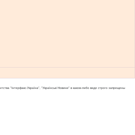
тва "Iнтерфакс-Україна", "Українськi Новини" в каком-либо виде строго запрещены