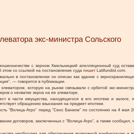
элеватора экс-министра Сольского
 мошенничестве с зерном Хмельницкий апелляционный суд остави
 этом со ссылкой на постановление суда
пишет
Latifundist.com.
мально в постановлении он описан как здание с зернохранилище
нция”, — говорится в публикации.
элеватором, которую на рынке связывали с орбитой экс-министра
ров о нехватке зерна на ее элеваторе.
ст в части имущества, находящегося в его ипотеке и залоге, 
пятствует обращению взыскания на предмет ипотеки.
ть “Волица-Агро” перед “Сенс Банком” по состоянию на 4 мая 202
новании договоров, заключенных с “Волица-Агро”, а также сообщил
мущества необходим для обеспечения возможной конфискации и в