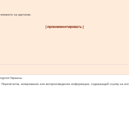
 кликните на картинке.
| прокомментировать |
ллургия Украины
 Перепечатка, копирование или воспроизведение информации, содержащей ссылку на агентс