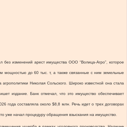
л без изменений арест имущества ООО “Волица-Агро”, которое
м мощностью до 60 тыс. т, а также связанные с ним земельные
 агрополитики Николая Сольского. Широко известной она стала
пишет издание. Банк отмечал, что это имущество обеспечивает
6 года составляла около $8,8 млн. Речь идет о трех договорах
, что уже начал процедуру обращения взыскания на имущество.
озмещения ущерба в рамках уголовного производства. Наличие