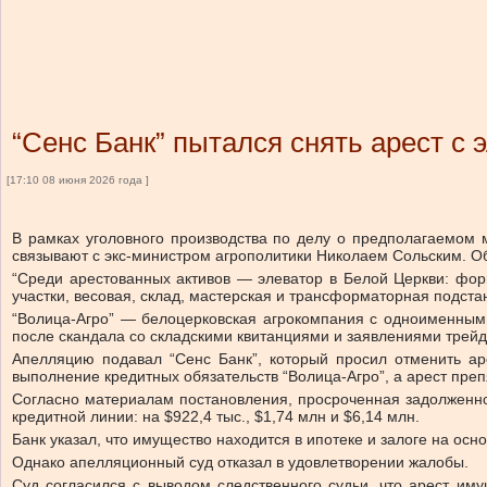
“Сенс Банк” пытался снять арест с 
[17:10 08 июня 2026 года ]
В рамках уголовного производства по делу о предполагаемом
связывают с экс-министром агрополитики Николаем Сольским.
Об
“Среди арестованных активов — элеватор в Белой Церкви: фор
участки, весовая, склад, мастерская и трансформаторная подста
“Волица-Агро” — белоцерковская агрокомпания с одноименным 
после скандала со складскими квитанциями и заявлениями трейде
Апелляцию подавал “Сенс Банк”, который просил отменить аре
выполнение кредитных обязательств “Волица-Агро”, а арест пре
Согласно материалам постановления, просроченная задолженнос
кредитной линии: на $922,4 тыс., $1,74 млн и $6,14 млн.
Банк указал, что имущество находится в ипотеке и залоге на ос
Однако апелляционный суд отказал в удовлетворении жалобы.
Суд согласился с выводом следственного судьи, что арест и