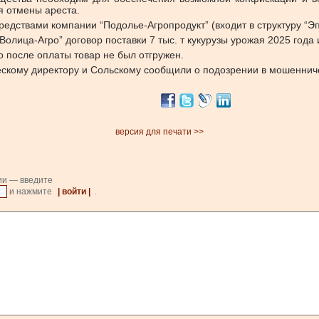
я отмены ареста.
едствами компании “Подолье-Агропродукт” (входит в структуру “Эп
Волица-Агро” договор поставки 7 тыс. т кукурузы урожая 2025 года 
о после оплаты товар не был отгружен.
ческому директору и Сольскому сообщили о подозрении в мошеннич
версия для печати >>
ии — введите
и нажмите
| войти |
.