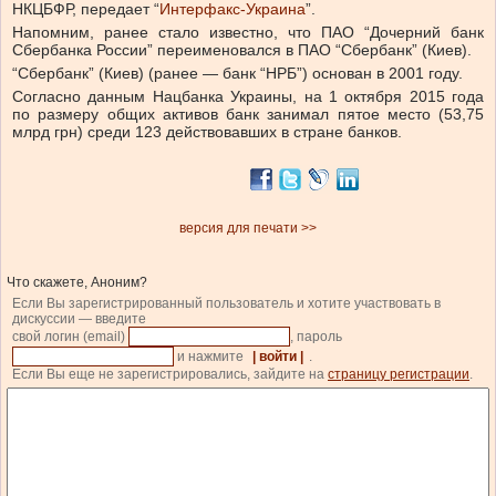
НКЦБФР, передает “
Интерфакс-Украина
”.
Напомним, ранее стало известно, что ПАО “Дочерний банк
Сбербанка России” переименовался в ПАО “Сбербанк” (Киев).
“Сбербанк” (Киев) (ранее — банк “НРБ”) основан в 2001 году.
Согласно данным Нацбанка Украины, на 1 октября 2015 года
по размеру общих активов банк занимал пятое место (53,75
млрд грн) среди 123 действовавших в стране банков.
версия для печати >>
Что скажете, Аноним?
Если Вы зарегистрированный пользователь и хотите участвовать в
дискуссии — введите
свой логин (email)
, пароль
и нажмите
| войти |
.
Если Вы еще не зарегистрировались, зайдите на
страницу регистрации
.