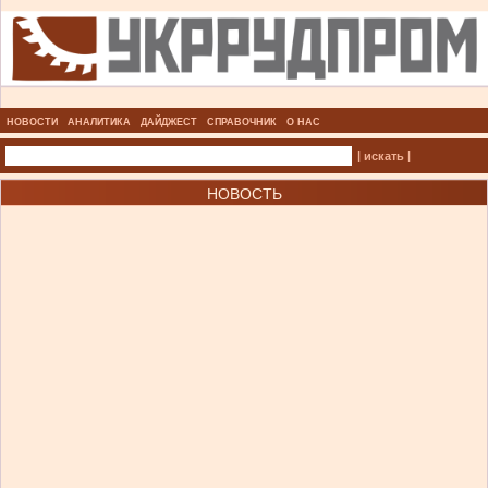
НОВОСТИ
АНАЛИТИКА
ДАЙДЖЕСТ
СПРАВОЧНИК
О НАС
| искать |
НОВОСТЬ