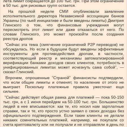
лета лимит сокращается до 100 тыс. грн. При этом ограничение
в 50 тыс. для рисковых групп остается.
На прошлой неделе СМИ опубликовали заявление
исполнительного директора Независимой ассоциации банков
Украины (по чьей инициативе и были введены лимиты) Дмитрия
Глинского о том, что финансовые учреждения могут
пересмотреть этот лимит или даже отказаться от него. По
словам Глинского, это может произойти после создания
реестра дропов
”Сейчас эта тема (смягчение ограничений Р2Р переводов) не
обсуждалась. Но если в будущем будут введены эффективные
инструменты для противодействия дропам, в частности,
соответствующий реестр и механизмы автоматизированной
верификации банками доходов своих клиентов, потребность в
унифицированных лимитах может исчезнуть сама собой”, —
сказал Глинский.
Впрочем, опрошенные “Страной” финансисты подтвердили,
что если общие лимиты и отменят, то население от этого не
выиграет. Поскольку платежные правила ужесточат еще
сильнее.
”Сейчас действует общая рамка для платежей — пока 50-150
тыс. грн, а с 1 июня перейдем на 50-100 тыс. грн. Большинство
людей в нее вписываются: как те, кто носил нам зарплатные
справки, так и те, кто просто устно заявил о своих доходах без
официального подтверждения. Если такие клиенты не делали
никаких сомнительных платежей, например, не покупали со
счета криптовалюту или не получали и не отправляли в день по