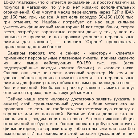
10-20 платежей, что считается аномалией, а просто платили за
покупки в магазинах, то у них нет никаких дополнительных
ограничений. Они могут в месяц перечислять через Р2Р и IBAN
до 150 тыс. грн, как все. А вот если коридор 50-150 (100) тыс.
грн отменят, то Нацбанк потребует от нас еще сильнее
ужесточить финансовый мониторинг. И вот тогда банки, скорее
всего, затребуют зарплатные справки даже у тех, у кого их
раньше не просили, и по справкам установят персональные
лимиты для каждого”, — пояснил “Стране” председатель
правления одного из банков.
Банкиры говорят, что и сейчас к некоторым клиентам
применяют персональные платежные лимиты, причем какие-то
из них выше действующих 50-150 тыс. грн (если
подтверждённые доходы клиента больше), а какие-то ниже.
Однако они еще не носят массовый характер. Но если на
уровне общего правила лимиты отменят, то персональные
лимиты для физлиц станут обязательным правилом для всех —
без исключений. Вдобавок к расчету каждого лимита станут
относиться строже, чем на текущий момент.
”Сейчас чаще всего человеку достаточно заявить (указать в
анкете) свой среднемесячный доход, и банк может его не
проверять, то есть не требовать соответствующую справку о
зарплате или из налоговой. Большие банки делают это не
очень часто, людям верят на слово. А если никаких общих
ограничений не будет и от банков снова потребуют ужесточить
финмониторинг, то справки станут обязательными для всех без
исключения. И на основании этой справки (указанной в них