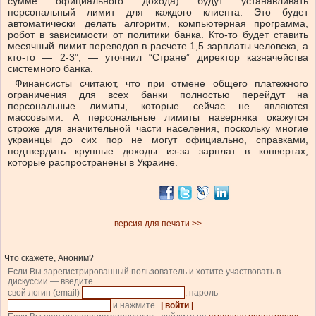
сумме официального дохода) будут устанавливать
персональный лимит для каждого клиента. Это будет
автоматически делать алгоритм, компьютерная программа,
робот в зависимости от политики банка. Кто-то будет ставить
месячный лимит переводов в расчете 1,5 зарплаты человека, а
кто-то — 2-3”, — уточнил “Стране” директор казначейства
системного банка.
Финансисты считают, что при отмене общего платежного
ограничения для всех банки полностью перейдут на
персональные лимиты, которые сейчас не являются
массовыми. А персональные лимиты наверняка окажутся
строже для значительной части населения, поскольку многие
украинцы до сих пор не могут официально, справками,
подтвердить крупные доходы из-за зарплат в конвертах,
которые распространены в Украине.
версия для печати >>
Что скажете, Аноним?
Если Вы зарегистрированный пользователь и хотите участвовать в
дискуссии — введите
свой логин (email)
, пароль
и нажмите
| войти |
.