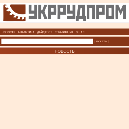
НОВОСТИ
АНАЛИТИКА
ДАЙДЖЕСТ
СПРАВОЧНИК
О НАС
| искать |
НОВОСТЬ