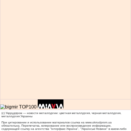
(c) Укррудпром — новости металлургии: цветная металлургия, черная металлургия,
металлургия Украины
При цитировании и использовании материалов ссылка на
www.ukrrudprom.ua
обязательна. Перепечатка, копирование или воспроизведение информации,
содержащей ссылку на агентства "Iнтерфакс-Україна", "Українськi Новини" в каком-либо