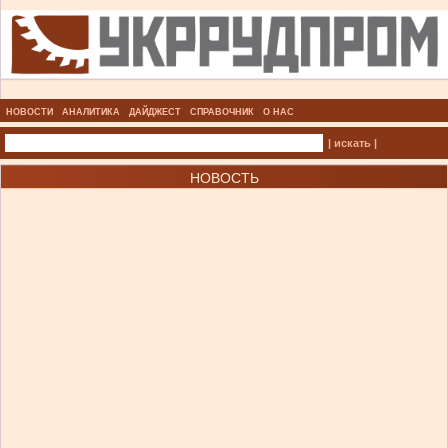
НОВОСТИ
АНАЛИТИКА
ДАЙДЖЕСТ
СПРАВОЧНИК
О НАС
| искать |
НОВОСТЬ