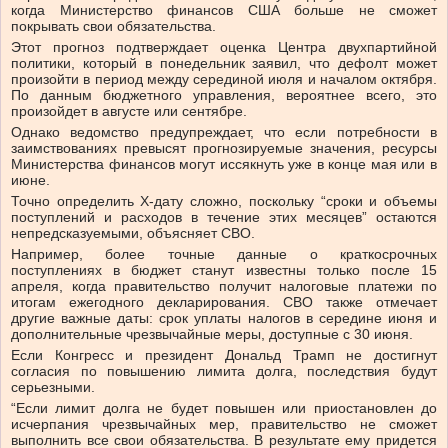
когда Министерство финансов США больше не сможет
покрывать свои обязательства.
Этот прогноз подтверждает оценка Центра двухпартийной
политики, который в понедельник заявил, что дефолт может
произойти в период между серединой июля и началом октября.
По данным бюджетного управления, вероятнее всего, это
произойдет в августе или сентябре.
Однако ведомство предупреждает, что если потребности в
заимствованиях превысят прогнозируемые значения, ресурсы
Министерства финансов могут иссякнуть уже в конце мая или в
июне.
Точно определить X-дату сложно, поскольку “сроки и объемы
поступлений и расходов в течение этих месяцев” остаются
непредсказуемыми, объясняет CBO.
Например, более точные данные о краткосрочных
поступлениях в бюджет станут известны только после 15
апреля, когда правительство получит налоговые платежи по
итогам ежегодного декларирования. CBO также отмечает
другие важные даты: срок уплаты налогов в середине июня и
дополнительные чрезвычайные меры, доступные с 30 июня.
Если Конгресс и президент Дональд Трамп не достигнут
согласия по повышению лимита долга, последствия будут
серьезными.
“Если лимит долга не будет повышен или приостановлен до
исчерпания чрезвычайных мер, правительство не сможет
выполнить все свои обязательства. В результате ему придется