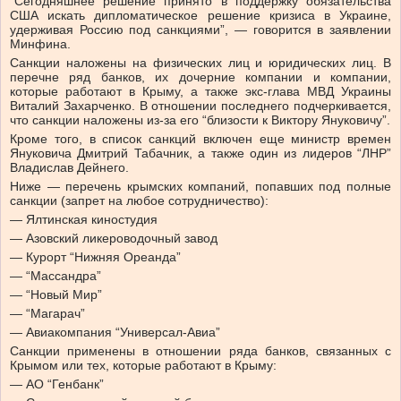
“Сегодняшнее решение принято в поддержку обязательства
США искать дипломатическое решение кризиса в Украине,
удерживая Россию под санкциями”, — говорится в заявлении
Минфина.
Санкции наложены на физических лиц и юридических лиц. В
перечне ряд банков, их дочерние компании и компании,
которые работают в Крыму, а также экс-глава МВД Украины
Виталий Захарченко. В отношении последнего подчеркивается,
что санкции наложены из-за его “близости к Виктору Януковичу”.
Кроме того, в список санкций включен еще министр времен
Януковича Дмитрий Табачник, а также один из лидеров “ЛНР”
Владислав Дейнего.
Ниже — перечень крымских компаний, попавших под полные
санкции (запрет на любое сотрудничество):
— Ялтинская киностудия
— Азовский ликероводочный завод
— Курорт “Нижняя Ореанда”
— “Массандра”
— “Новый Мир”
— “Магарач”
— Авиакомпания “Универсал-Авиа”
Санкции применены в отношении ряда банков, связанных с
Крымом или тех, которые работают в Крыму:
— АО “Генбанк”