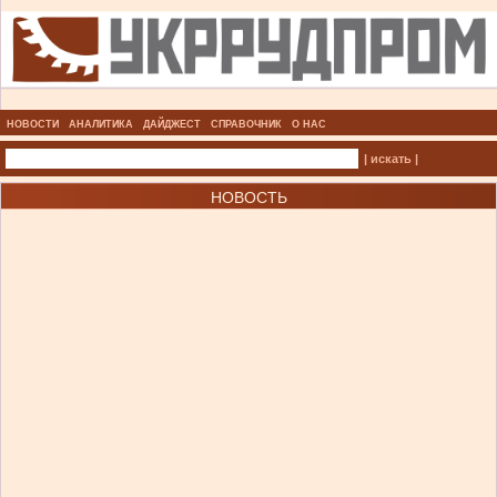
НОВОСТИ
АНАЛИТИКА
ДАЙДЖЕСТ
СПРАВОЧНИК
О НАС
| искать |
НОВОСТЬ