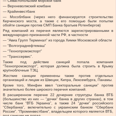
— Севастопольский морской банк
— Верхневолжский комбанк
— Крайинвестбанк
— Мособлбанк (через него финансируется строительство
Керченского моста, а также с его помощью были попытки
обойти санкции против СМП Банка братьев Ротенбергов)
Ряд компаний из перечня являются зарегистрированными в
международно-признанной части РФ, в частности
— “Авиа Групп Терминал” из города Химки Московской области
— “Волгограднефтемаш”
— “Технопромэкспорт”
— “Транссервис”.
Также под действие санкций попала компания
“Технопромэкспорт”, которая должна была строить в Крыму
крупноблочные ТЭЦ.
Жесткие санкции применены также против отдельных
организаций и лицам из Швеции, Кипра, Люксембурга, Панамы.
Кроме того, Минфин ввел “секторальные санкции” против
значительно более широкого перечня компаний.
В расширенном перечне 22 дочерние структуры банка ВТБ
(большинство из них — “дочки” банка в других странах), в том
числе банк “ВТБ Украина”, а также 24 “дочки” российского
“Сбербанка”, включительно с украинским банком “Сбербанк
России”. “Проминвестбанк”, владельцем которого является ВТБ,
под санкции не попал.