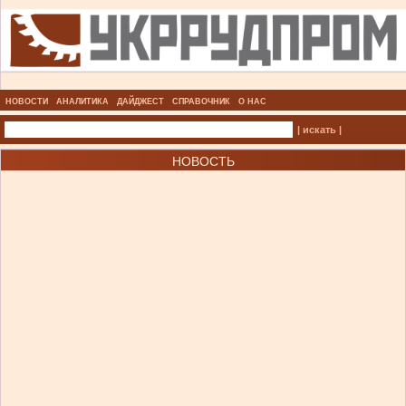
НОВОСТИ
АНАЛИТИКА
ДАЙДЖЕСТ
СПРАВОЧНИК
О НАС
| искать |
НОВОСТЬ