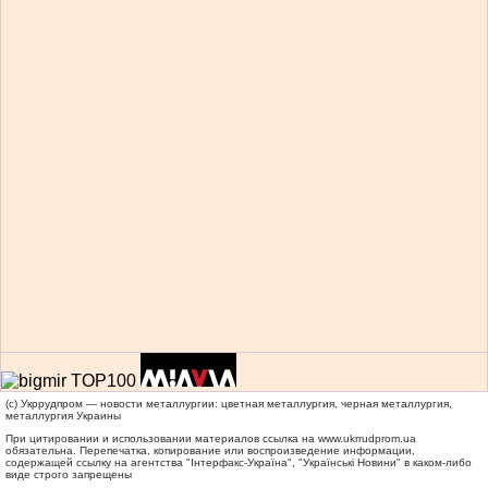
(c) Укррудпром — новости металлургии: цветная металлургия, черная металлургия,
металлургия Украины
При цитировании и использовании материалов ссылка на
www.ukrrudprom.ua
обязательна. Перепечатка, копирование или воспроизведение информации,
содержащей ссылку на агентства "Iнтерфакс-Україна", "Українськi Новини" в каком-либо
виде строго запрещены