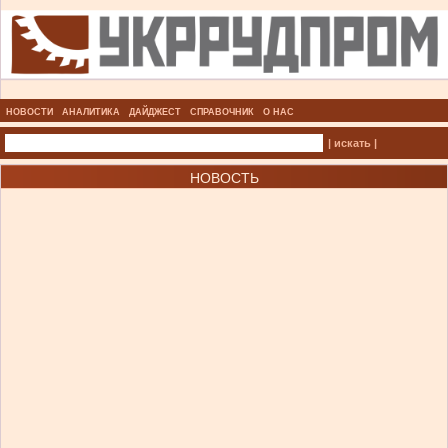
НОВОСТИ
АНАЛИТИКА
ДАЙДЖЕСТ
СПРАВОЧНИК
О НАС
| искать |
НОВОСТЬ