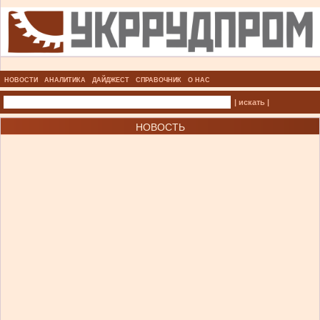
НОВОСТИ
АНАЛИТИКА
ДАЙДЖЕСТ
СПРАВОЧНИК
О НАС
| искать |
НОВОСТЬ