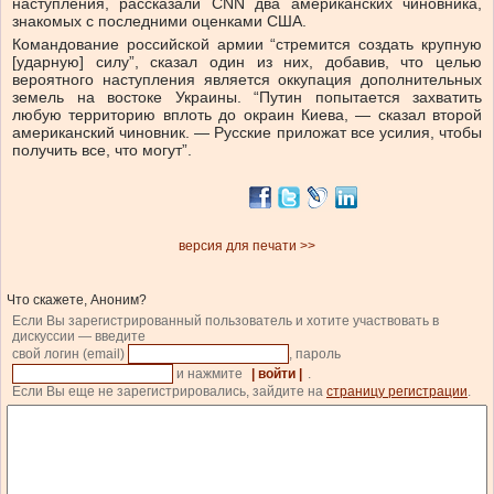
наступления, рассказали CNN два американских чиновника,
знакомых с последними оценками США.
Командование российской армии “стремится создать крупную
[ударную] силу”, сказал один из них, добавив, что целью
вероятного наступления является оккупация дополнительных
земель на востоке Украины. “Путин попытается захватить
любую территорию вплоть до окраин Киева, — сказал второй
американский чиновник. — Русские приложат все усилия, чтобы
получить все, что могут”.
версия для печати >>
Что скажете, Аноним?
Если Вы зарегистрированный пользователь и хотите участвовать в
дискуссии — введите
свой логин (email)
, пароль
и нажмите
| войти |
.
Если Вы еще не зарегистрировались, зайдите на
страницу регистрации
.