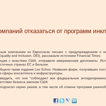
омпаний отказаться от программ инк
пным компаниям из Евросоюза письмо с предупреждением о н
ality and Inclusion, DEI), рассказали источники Financial Times.
щие с властями США, отправили американские дипломаты. Источ
сточных странах ЕС и Бельгии.
бщило также издание Les Echos. Названия фирм, получивших послан
из сферы консалтинга и инфраструктуры.
вердить, что они “соблюдают все федеральные антидискримина
ветствия бизнеса законам США.
подписал серию указов, в том числе об отмене программ разнооб