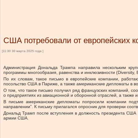
США потребовали от европейских к
[11:30 30 марта 2025 года ]
Администрация Дональда Трампа направила нескольким кру
программы многообразия, равенства и инклюзивности (Diversity, Equ
По их словам, такое письмо в европейские компании, работаю
посольство США в Париже, а также американские дипломаты в во
О том, что такое письмо получил ряд французских компаний, соо
о предприятиях из авиационной и оборонной отраслей, а также 
В письме американские дипломаты попросили компании подт
направлении”. К письму прилагался опросник для проверки соот
Дональд Трамп после вступления в должность президента США 
армии США.