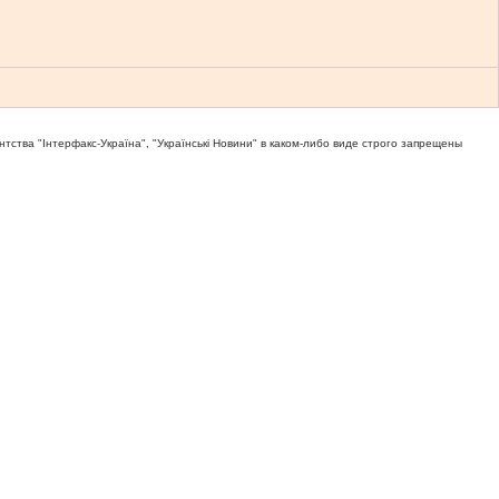
тва "Iнтерфакс-Україна", "Українськi Новини" в каком-либо виде строго запрещены