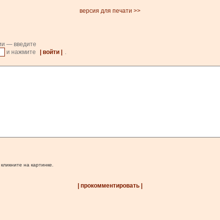
версия для печати >>
ии — введите
и нажмите
| войти |
.
 кликните на картинке.
| прокомментировать |