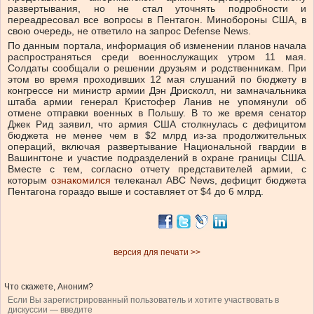
развертывания, но не стал уточнять подробности и
переадресовал все вопросы в Пентагон. Минобороны США, в
свою очередь, не ответило на запрос Defense News.
По данным портала, информация об изменении планов начала
распространяться среди военнослужащих утром 11 мая.
Солдаты сообщали о решении друзьям и родственникам. При
этом во время проходивших 12 мая слушаний по бюджету в
конгрессе ни министр армии Дэн Дрисколл, ни замначальника
штаба армии генерал Кристофер Ланив не упомянули об
отмене отправки военных в Польшу. В то же время сенатор
Джек Рид заявил, что армия США столкнулась с дефицитом
бюджета не менее чем в $2 млрд из-за продолжительных
операций, включая развертывание Национальной гвардии в
Вашингтоне и участие подразделений в охране границы США.
Вместе с тем, согласно отчету представителей армии, с
которым
ознакомился
телеканал ABC News, дефицит бюджета
Пентагона гораздо выше и составляет от $4 до 6 млрд.
версия для печати >>
Что скажете, Аноним?
Если Вы зарегистрированный пользователь и хотите участвовать в
дискуссии — введите