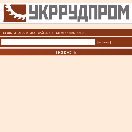
НОВОСТИ
АНАЛИТИКА
ДАЙДЖЕСТ
СПРАВОЧНИК
О НАС
| искать |
НОВОСТЬ