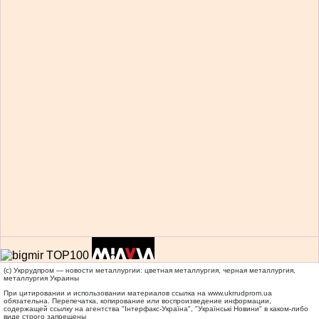
(c) Укррудпром — новости металлургии: цветная металлургия, черная металлургия,
металлургия Украины
При цитировании и использовании материалов ссылка на
www.ukrrudprom.ua
обязательна. Перепечатка, копирование или воспроизведение информации,
содержащей ссылку на агентства "Iнтерфакс-Україна", "Українськi Новини" в каком-либо
виде строго запрещены