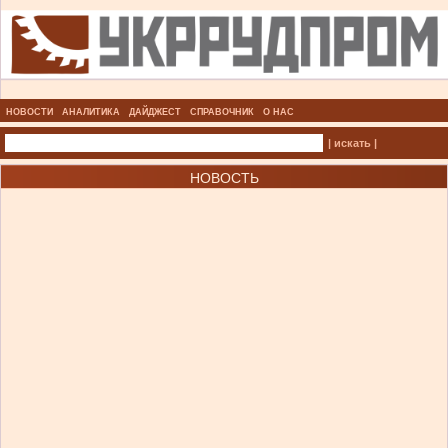
НОВОСТИ
АНАЛИТИКА
ДАЙДЖЕСТ
СПРАВОЧНИК
О НАС
| искать |
НОВОСТЬ