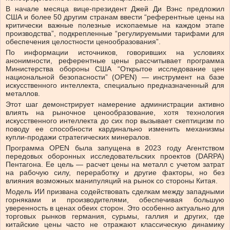
В начале месяца вице-президент Джей Ди Вэнс предложил
США и более 50 другим странам ввести “референтные цены на
критически важные полезные ископаемые на каждом этапе
производства”, подкрепленные “регулируемыми тарифами для
обеспечения целостности ценообразования”.
По информации источников, говоривших на условиях
анонимности, референтные цены рассчитывает программа
Министерства обороны США “Открытое исследование цен
национальной безопасности” (OPEN) — инструмент на базе
искусственного интеллекта, специально предназначенный для
металлов.
Этот шаг демонстрирует намерение администрации активно
влиять на рыночное ценообразование, хотя технология
искусственного интеллекта до сих пор вызывает скептицизм по
поводу ее способности кардинально изменить механизмы
купли-продажи стратегических минералов.
Программа OPEN была запущена в 2023 году Агентством
передовых оборонных исследовательских проектов (DARPA)
Пентагона. Ее цель — расчет цены на металл с учетом затрат
на рабочую силу, переработку и другие факторы, но без
влияния возможных манипуляций на рынок со стороны Китая.
Модель ИИ призвана содействовать сделкам между западными
горняками и производителями, обеспечивая большую
уверенность в ценах обеих сторон. Это особенно актуально для
торговых рынков германия, сурьмы, галлия и других, где
китайские цены часто не отражают классическую динамику