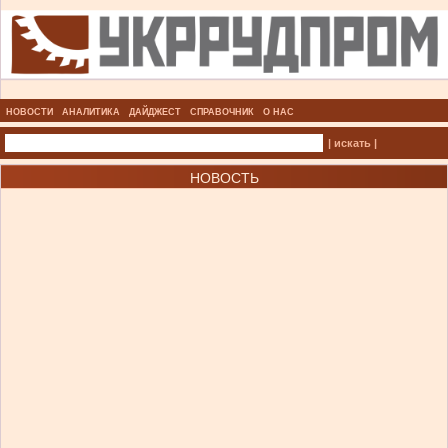
НОВОСТИ
АНАЛИТИКА
ДАЙДЖЕСТ
СПРАВОЧНИК
О НАС
| искать |
НОВОСТЬ