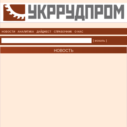
НОВОСТИ
АНАЛИТИКА
ДАЙДЖЕСТ
СПРАВОЧНИК
О НАС
| искать |
НОВОСТЬ