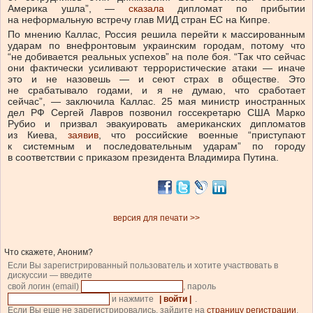
Америка ушла”, —
сказала
дипломат по прибытии
на неформальную встречу глав МИД стран ЕС на Кипре.
По мнению Каллас, Россия решила перейти к массированным
ударам по внефронтовым украинским городам, потому что
“не добивается реальных успехов” на поле боя. “Так что сейчас
они фактически усиливают террористические атаки — иначе
это и не назовешь — и сеют страх в обществе. Это
не срабатывало годами, и я не думаю, что сработает
сейчас”, — заключила Каллас. 25 мая министр иностранных
дел РФ Сергей Лавров позвонил госсекретарю США Марко
Рубио и призвал эвакуировать американских дипломатов
из Киева,
заявив
, что российские военные “приступают
к системным и последовательным ударам” по городу
в соответствии с приказом президента Владимира Путина.
версия для печати >>
Что скажете, Аноним?
Если Вы зарегистрированный пользователь и хотите участвовать в
дискуссии — введите
свой логин (email)
, пароль
и нажмите
| войти |
.
Если Вы еще не зарегистрировались, зайдите на
страницу регистрации
.