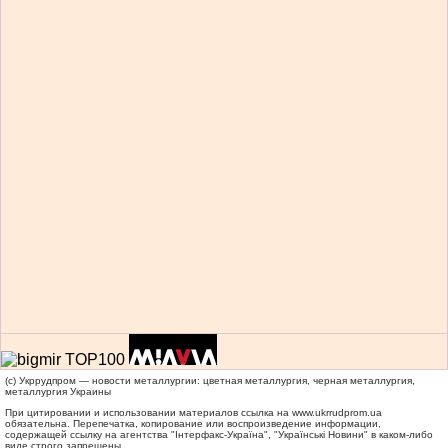
(c) Укррудпром — новости металлургии: цветная металлургия, черная металлургия,
металлургия Украины
При цитировании и использовании материалов ссылка на
www.ukrrudprom.ua
обязательна. Перепечатка, копирование или воспроизведение информации,
содержащей ссылку на агентства "Iнтерфакс-Україна", "Українськi Новини" в каком-либо
виде строго запрещены