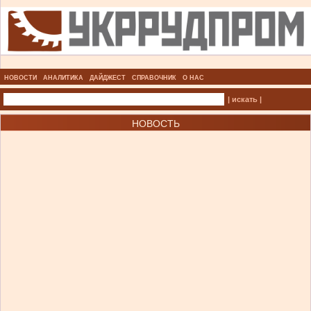
НОВОСТИ
АНАЛИТИКА
ДАЙДЖЕСТ
СПРАВОЧНИК
О НАС
| искать |
НОВОСТЬ