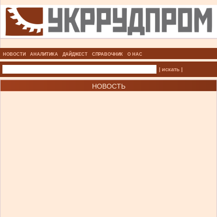
НОВОСТИ
АНАЛИТИКА
ДАЙДЖЕСТ
СПРАВОЧНИК
О НАС
| искать |
НОВОСТЬ