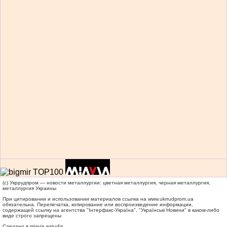
(c) Укррудпром — новости металлургии: цветная металлургия, черная металлургия,
металлургия Украины
При цитировании и использовании материалов ссылка на
www.ukrrudprom.ua
обязательна. Перепечатка, копирование или воспроизведение информации,
содержащей ссылку на агентства "Iнтерфакс-Україна", "Українськi Новини" в каком-либо
виде строго запрещены
Сделано в miavia estudia.