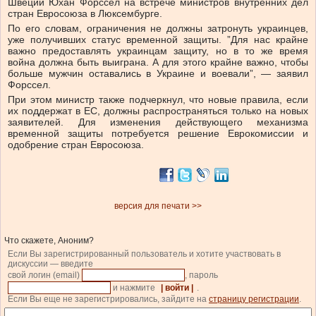
Швеции Юхан Форссел на встрече министров внутренних дел
стран Евросоюза в Люксембурге.
По его словам, ограничения не должны затронуть украинцев,
уже получивших статус временной защиты. ”Для нас крайне
важно предоставлять украинцам защиту, но в то же время
война должна быть выиграна. А для этого крайне важно, чтобы
больше мужчин оставались в Украине и воевали”, — заявил
Форссел.
При этом министр также подчеркнул, что новые правила, если
их поддержат в ЕС, должны распространяться только на новых
заявителей. Для изменения действующего механизма
временной защиты потребуется решение Еврокомиссии и
одобрение стран Евросоюза.
версия для печати >>
Что скажете, Аноним?
Если Вы зарегистрированный пользователь и хотите участвовать в
дискуссии — введите
свой логин (email)
, пароль
и нажмите
| войти |
.
Если Вы еще не зарегистрировались, зайдите на
страницу регистрации
.