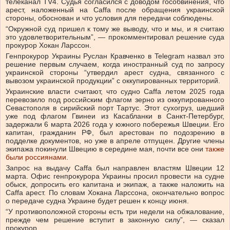
телеканал TV4. Судья согласился с доводом гособвинения, что
арест, наложенный на Caffa после обращения украинской
стороны, обоснован и что условия для передачи соблюдены.
“Окружной суд пришел к тому же выводу, что и мы, и я считаю
это удовлетворительным”, — прокомментировал решение суда
прокурор Хокан Ларссон.
Генпрокурор Украины Руслан Кравченко в Telegram назвал это
решение первым случаем, когда иностранный суд по запросу
украинской стороны “утвердил арест судна, связанного с
вывозом украинской продукции” с оккупированных территорий.
Украинские власти считают, что судно Caffa летом 2025 года
перевозило под российским флагом зерно из оккупированного
Севастополя в сирийский порт Тартус. Этот сухогруз, шедший
уже под флагом Гвинеи из Касабланки в Санкт-Петербург,
задержали 6 марта 2026 года у южного побережья Швеции. Его
капитан, гражданин РФ, был арестован по подозрению в
подделке документов, но уже в апреле отпущен. Другие члены
экипажа покинули Швецию в середине мая, почти все они
также
были россиянами
.
Запрос на выдачу Caffa был направлен властям Швеции 12
марта. Офис генпрокурора Украины просил провести на судне
обыск, допросить его капитана и экипаж, а также наложить на
Caffa арест. По словам Хокана Ларссона, окончательно вопрос
о передаче судна Украине будет решен к концу июня.
“У противоположной стороны есть три недели на обжалование,
прежде чем решение вступит в законную силу”, — сказал
прокурор.