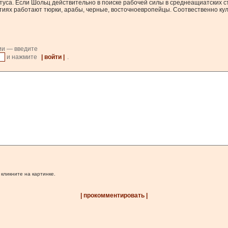
уса. Если Шольц действительно в поиске рабочей силы в среднеащиатских ст
ятиях работают тюрки, арабы, черные, восточноевропейцы. Соотвественно ку
ии — введите
и нажмите
| войти |
.
 кликните на картинке.
| прокомментировать |