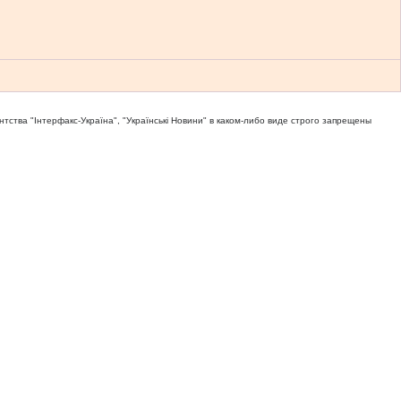
тва "Iнтерфакс-Україна", "Українськi Новини" в каком-либо виде строго запрещены