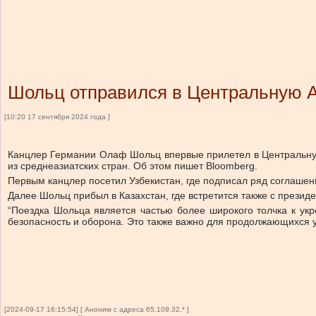
Шольц отправился в Центральную 
[10:20 17 сентября 2024 года ]
Канцлер Германии Олаф Шольц впервые прилетел в Центральную
из среднеазиатских стран. Об этом пишет Bloomberg.
Первым канцлер посетил Узбекистан, где подписал ряд соглашени
Далее Шольц прибыл в Казахстан, где встретится также с презид
“Поездка Шольца является частью более широкого толчка к укр
безопасность и оборона. Это также важно для продолжающихся 
[2024-09-17 16:15:54] [ Аноним с адреса 65.109.32.* ]