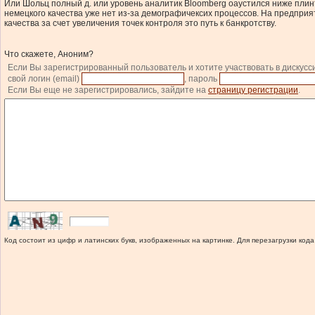
Или Шольц полный д. или уровень аналитик Bloomberg оаустился ниже плинт
немецкого качества уже нет из-за демографичексих процессов. На предпри
качества за счет увеличения точек контроля это путь к банкротству.
Что скажете, Аноним?
Если Вы зарегистрированный пользователь и хотите участвовать в дискусс
свой логин (email)
, пароль
Если Вы еще не зарегистрировались, зайдите на
страницу регистрации
.
Код состоит из цифр и латинских букв, изображенных на картинке. Для перезагрузки кода