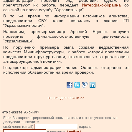
администрации, проводят ряд действий, однако не
препятствуют их работе, передает
Интерфакс-Украина
со
ссылкой на пресс-службу “Укрзализныци”.
В то же время по информации источников агентства,
представители СБУ также появились в здании ГП
“Укрзализнычпостач”.
Напомним, премьер-министр Арсений Яценюк поручил
проверить финансово-хозяйственную деятельность
“Укрзализныци”.
По поручению премьера была создана ведомственная
комиссия Мининфраструктуры, к работе которой привлечены
представители структур власти, ответственные за реализацию
антикоррупционной политики.
Гендиректор администрации Борис Остапюк отстранен от
исполнения обязанностей на время проверки.
версия для печати >>
Что скажете, Аноним?
Если Вы зарегистрированный пользователь и хотите участвовать в
дискуссии — введите
свой логин (email)
, пароль