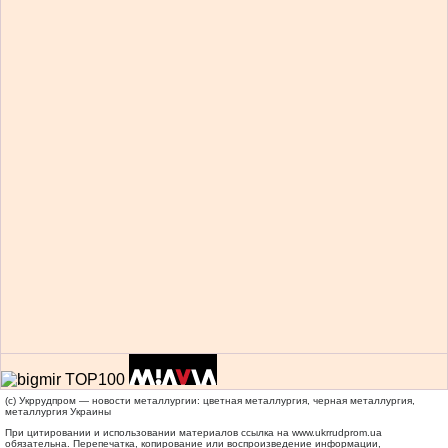
(c) Укррудпром — новости металлургии: цветная металлургия, черная металлургия,
металлургия Украины
При цитировании и использовании материалов ссылка на
www.ukrrudprom.ua
обязательна. Перепечатка, копирование или воспроизведение информации,