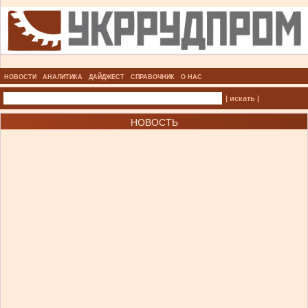
НОВОСТИ
АНАЛИТИКА
ДАЙДЖЕСТ
СПРАВОЧНИК
О НАС
| искать |
НОВОСТЬ