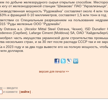
ием по добыче железорудного сырья открытым способом. Местор
 к югу от железнодорожной станции “Шмаково” ПAO “Укрзализныця”.
оизводственная мощность “Рудомайна” составляет около 4 млн тон
63% и фракцией 0-10 миллиметров, составляет 1,5 млн тонн в год.
тветствии со Специальным разрешением на пользование недрами
 2015 “Руды железные ООО “Рудомайн”.
ty Ostrava a.s. (Arcelor Mittal Steel Ostrava, Чехия), ISD Dunaf
ederevo (Сербия), Lafarge Ciment (Moldova) SA, ОАО “Хайдельберг
приобрел часть имущества украинской доли строительства промыш
тва нескольких стран, и за 30 лет после распада СССР так и не зар
 к 2023 году и за два года вывести его на полную мощность, чтоб
0 млн долларов.
версия для печати >>
ии — введите
и нажмите
| войти |
.