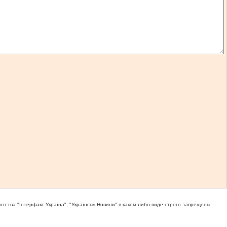
тва "Iнтерфакс-Україна", "Українськi Новини" в каком-либо виде строго запрещены