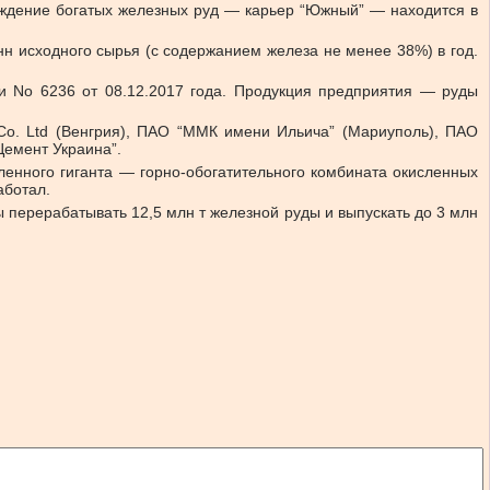
ождение богатых железных руд — карьер “Южный” — находится в
н исходного сырья (с содержанием железа не менее 38%) в год.
 No 6236 от 08.12.2017 года. Продукция предприятия — руды
err Co. Ltd (Венгрия), ПАО “ММК имени Ильича” (Мариуполь), ПАО
Цемент Украина”.
ленного гиганта — горно-обогатительного комбината окисленных
аботал.
ы перерабатывать 12,5 млн т железной руды и выпускать до 3 млн