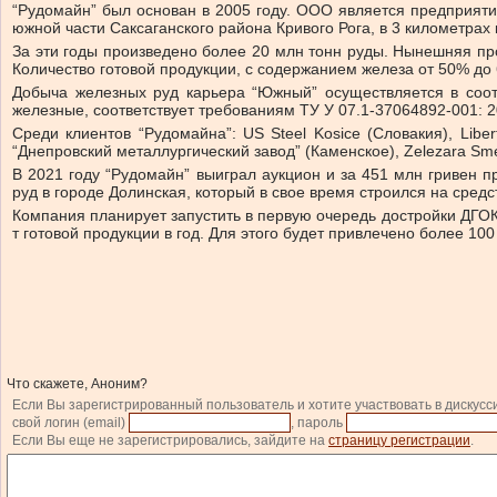
“Рудомайн” был основан в 2005 году. ООО является предприят
южной части Саксаганского района Кривого Рога, в 3 километрах
За эти годы произведено более 20 млн тонн руды. Нынешняя пр
Количество готовой продукции, с содержанием железа от 50% до 
Добыча железных руд карьера “Южный” осуществляется в соо
железные, соответствует требованиям ТУ У 07.1-37064892-001:
Среди клиентов “Рудомайна”: US Steel Kosice (Словакия), Liber
“Днепровский металлургический завод” (Каменское), Zelezara Sm
В 2021 году “Рудомайн” выиграл аукцион и за 451 млн гривен 
руд в городе Долинская, который в свое время строился на средс
Компания планирует запустить в первую очередь достройки ДГОКа
т готовой продукции в год. Для этого будет привлечено более 10
Что скажете, Аноним?
Если Вы зарегистрированный пользователь и хотите участвовать в дискусс
свой логин (email)
, пароль
Если Вы еще не зарегистрировались, зайдите на
страницу регистрации
.