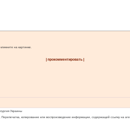
 кликните на картинке.
| прокомментировать |
ллургия Украины
 Перепечатка, копирование или воспроизведение информации, содержащей ссылку на агентс