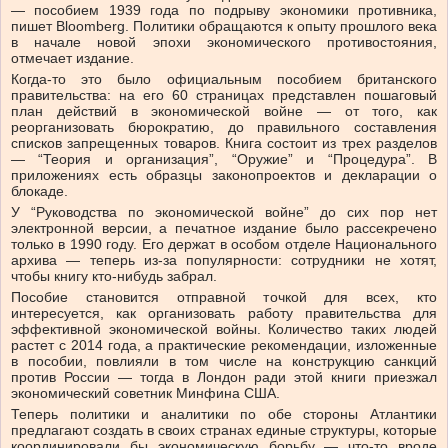
— пособием 1939 года по подрыву экономики противника,
пишет Bloomberg. Политики обращаются к опыту прошлого века
в начале новой эпохи экономического противостояния,
отмечает издание.
Когда-то это было официальным пособием британского
правительства: на его 60 страницах представлен пошаговый
план действий в экономической войне — от того, как
реорганизовать бюрократию, до правильного составления
списков запрещенных товаров. Книга состоит из трех разделов
— “Теория и организация”, “Оружие” и “Процедура”. В
приложениях есть образцы законопроектов и декларации о
блокаде.
У “Руководства по экономической войне” до сих пор нет
электронной версии, а печатное издание было рассекречено
только в 1990 году. Его держат в особом отделе Национального
архива — теперь из-за популярности: сотрудники не хотят,
чтобы книгу кто-нибудь забрал.
Пособие становится отправной точкой для всех, кто
интересуется, как организовать работу правительства для
эффективной экономической войны. Количество таких людей
растет с 2014 года, а практические рекомендации, изложенные
в пособии, повлияли в том числе на конструкцию санкций
против России — тогда в Лондон ради этой книги приезжал
экономический советник Минфина США.
Теперь политики и аналитики по обе стороны Атлантики
предлагают создать в своих странах единые структуры, которые
координировали бы экономическую борьбу — что-то вроде