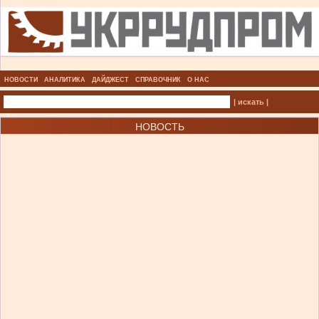
НОВОСТИ
АНАЛИТИКА
ДАЙДЖЕСТ
СПРАВОЧНИК
О НАС
| искать |
НОВОСТЬ