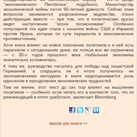
“экономического Пентагона”, подобного Министерству
экономической войны почти 90-летней давности. Сейчас этим
вопросом занимаются разрозненные ведомства, плохо
действующие вместе — при том, что в политических кругах
видят наступление “эпохи геоэкономики”. Особенно
популярной эта идея стала с началом войны США и Израиля
против Ирана, которая по сути переросла в экономическое
противостояние.
Хотя книга влияет на новое поколение политиков и в ней есть
параллели с сегодняшним днем, ее польза все же ограничена
— с 30-х годов прошлого века глобальная экономика
значительно усложнилась.
К тому же, руководство писалось для победы над нацистской
Германией, а сокрушить ее в итоге получилось не
экономическими методами: в книге недооценивается роль
идеологии в преодолении экономических трудностей.
Тем не менее, этот текст до сих пор влияет на мышление
политиков — особенно если читать его в контексте того, что из
рекомендаций в итоге сработало, заключает Bloomberg.
версия для печати >>