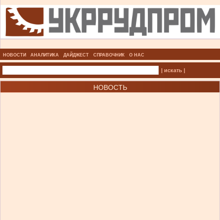
НОВОСТИ
АНАЛИТИКА
ДАЙДЖЕСТ
СПРАВОЧНИК
О НАС
| искать |
НОВОСТЬ