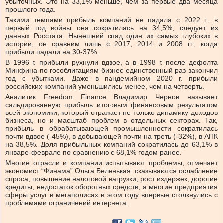
убыточных. Это на 33,1% меньше, чем за первые два месяца
прошлого года.
Такими темпами прибыль компаний не падала с 2022 г., в
первый год войны она сократилась на 34,5%, следует из
данных Росстата. Нынешний спад один их самых глубоких в
истории, он сравним лишь с 2017, 2014 и 2008 гг., когда
прибыли падали на 30-37%.
В 1996 г. прибыли рухнули вдвое, а в 1998 г. после дефолта
Минфина по гособлигациям бизнес единственный раз закончил
год с убытками. Даже в пандемийном 2020 г. прибыли
российских компаний уменьшились менее, чем на четверть.
Аналитик Freedom Finance Владимир Чернов называет
сальдированную прибыль итоговым финансовым результатом
всей экономики, который отражает не только динамику доходов
бизнеса, но и масштаб проблем в отдельных секторах. Так,
прибыль в обрабатывающей промышленности сократилась
почти вдвое (-45%), в добывающей почти на треть (-32%), в АПК
на 38,5%. Доля прибыльных компаний сократилась до 63,1% в
январе-феврале по сравнению с 68,1% годом ранее.
Многие отрасли и компании испытывают проблемы, отмечает
экономист “Финама” Ольга Беленькая: сказываются ослабление
спроса, повышение налоговой нагрузки, рост издержек, дорогие
кредиты, недостаток оборотных средств, а многие предприятия
сферы услуг в мегаполисах в этом году впервые столкнулись с
проблемами ограничений интернета.