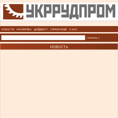
НОВОСТИ
АНАЛИТИКА
ДАЙДЖЕСТ
СПРАВОЧНИК
О НАС
| искать |
НОВОСТЬ