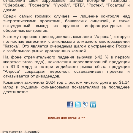
отношений свои зарубежные активы потеряли “Газпром”,
“Сбербанк”, “Роснефть”, “Лукойл”, “ВТБ”, “Ростех”, “Росатом” и
другие.
Среди самых громких случаев — лишение контроля над
энергетическими проектами, банковских лицензий, а также
вынужденный выход из крупных инфраструктурных и
оборонных контрактов.
К этому перечню присоединилась компания “Алроса”, которую
полностью вытеснили с ангольского алмазного месторождения
“Катока”. Это является очередным шагом к устранению России
с глобального рынка драгоценных камней.
На фоне стремительного падения выручки (-42 % в первом
квартале этого года), накопления нереализованной продукции
на $1,3 млрд и потери индийского рынка сбыта продукции
“Алроса” сокращает персонал, останавливает проекты и
отказывается от дивидендов.
Компания закончила 2024 год с ростом чистого долга до $1,14
млрд и худшими финансовыми показателями за последнее
десятилетие.
версия для печати >>
Что скажете, Аноним?