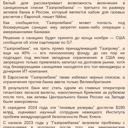
Белый дом рассматривает возможность включения в
санкционные списки “Газпромбанка” — третьего по размеру
активов банка в России, который является хабом для газовых
расчетов с Европой, пишет Nikkei.
Как сообщается, “Газпромбанк” может попасть под
блокирующие санкции: ему запретят какие-либо операции с
американскими банками.
Решение о санкциях будет принято до конца ноября — США
сообщили об этом партнерам по G7.
“Газпромбанк”, на треть прямо принадлежащий “Газпрому”, а
еще на 40% — его пенсионному фонду, до сих пор не
подпадал под жесткие западные ограничения: в США ему
запрещено только привлекать капитал на долговом рынке, хотя
под блокирующими санкциями находятся его топ-менеджеры и
дочерняя ИТ-компания.
В Евросоюзе “Газпромбанк” также избежал черных списков, а
ограничения против банка ввела только Великобритания.
В результате банк мог стать одним из главных операторов
гигантских запасов валюты, накопленных Кремлем за рубежом
после того, как активы Центрального банка России на Западе
были заморожены.
К середине 2024 года эти “теневые резервы” достигли $180
млрд, оценивал научный сотрудник немецкого Института
проблем международной безопасности Янис Клюге.
С начала 2023 года у “Газпромбанка” возникли проблемы с
операциями в долларах после того, как американские