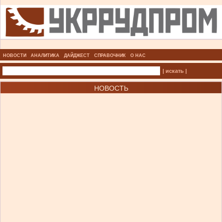
НОВОСТИ
АНАЛИТИКА
ДАЙДЖЕСТ
СПРАВОЧНИК
О НАС
| искать |
НОВОСТЬ