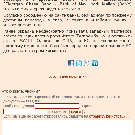
JPMorgan Chase Bank и Bank of New York Mellon (BoNY)
закрыли ему корреспондентские счета.
Согласно сообщению на сайте банка, сейчас ему по-прежнему
доступны переводы в евро, а также в китайских юанях и
казахстанских тенге.
Ранее Украина неоднократно призывала западных партнеров
ввести санкции против российского “Газпромбанка” и отключить
его от SWIFT. Однако ни США, ни ЕС не сделали этого,
поскольку именно этот банк был определен правительством РФ
для расчетов за российский газ.
версия для печати >>
Что скажете, Аноним?
Если Вы зарегистрированный пользователь и хотите участвовать в
дискуссии — введите
свой логин (email)
, пароль
и нажмите
| войти |
.
Если Вы еще не зарегистрировались, зайдите на
страницу регистрации
.