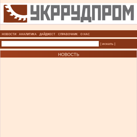
НОВОСТИ
АНАЛИТИКА
ДАЙДЖЕСТ
СПРАВОЧНИК
О НАС
| искать |
НОВОСТЬ