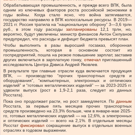
Обрабатывающая промышленность, и прежде всего ВПК, была
одним из ключевых факторов роста российской экономики в
годы войны. Когда стало ясно, что война затягивается,
государство направило в ВПК колоссальные ресурсы. В 2019—
2021 гг. Россия тратила на “национальную оборону” 3—3,6 трлн
руб., в этом году расходы
запланированы
12,1 трлн, но,
вероятно, будут увеличены: министр финансов Антон Силуанов
предупредил, что расходы и дефицит бюджета превысят план.
Чтобы выполнить в разы выросший госзаказ, оборонная
промышленность, которая в основном состоит из
госпредприятий, пошла на резкое повышение зарплат, заставив
других включиться в зарплатную гонку,
отмечал
приглашенный
исследователь Центра Дэвиса Андрей Яковлев.
В результате три главные отрасли куда включается продукция
ВПК, — производство “прочих транспортных средств и
оборудования”, “компьютерных, электронных и оптических
изделий” и “готовых металлических изделий” — за 2023-2025 гг.
удвоили выпуск (рост в 1,9-2,1 раза, следует из данных
Росстата).
Пока оно продолжает расти, но рост замедляется. По
данным
Росстата, за первые пять месяцев прочих транспортных
средств произведено на 23,3% больше, чем в январе-мае 2025-
го, готовых металлических изделий — на 12,6%, а электронных
и оптических изделий — всего на 2,1%. В отдельные месяцы
Росстат
фиксировал
сокращение выпуск в отдельных военных
отраслях в годовом выражении.