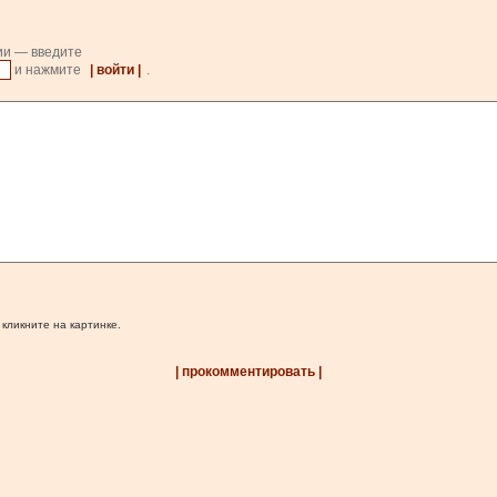
ии — введите
и нажмите
| войти |
.
 кликните на картинке.
| прокомментировать |