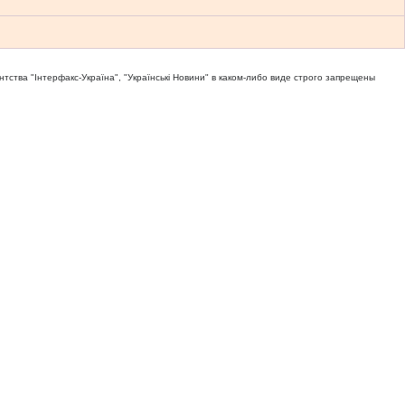
тва "Iнтерфакс-Україна", "Українськi Новини" в каком-либо виде строго запрещены