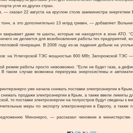
орта угля из других стран.
, — сказал 22 августа на круглом столе замминистра энергетики
онн, а это дополнительно 13 млрд гривен, — добавляет Волынец.
закрывает даже те шахты, которые не находятся в зоне АТО. “С
ичего не делается для возобновления работы тех предприятий, к
тепловой генерации. В 2008 году из-за падения добычи на уголь
ков: на Углегорской ТЭС мощностью 800 МВт, Запорожской ТЭС —
акой режим работы просто невозможно. “Если не будет газа, а деф
В таком случае возможна перегрузка энергосистемы и автомати
кринтерэнерго уже начала снижать поставки электроэнергии в Крым
снижать продажи электроэнергии в Крым, а также ввели лимиты д
ской, то поставки электроэнергии на полуостров будут сведены к м
чительные меры по экспорту электроэнергии в Европу, а также п
редложению Минэнерго, — рассказал чиновник в министерстве.