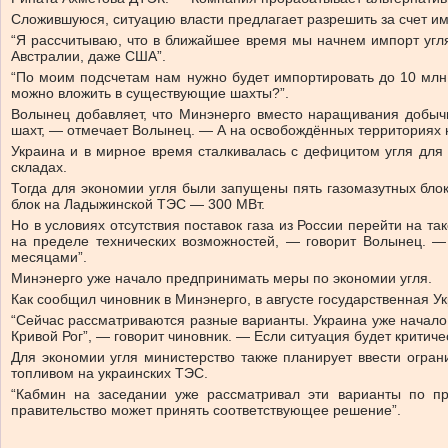
Сложившуюся, ситуацию власти предлагает разрешить за счет имп
“Я рассчитываю, что в ближайшее время мы начнем импорт угля
Австралии, даже США”.
“По моим подсчетам нам нужно будет импортировать до 10 млн т
можно вложить в существующие шахты?”.
Волынец добавляет, что Минэнерго вместо наращивания добычи 
шахт, — отмечает Волынец. — А на освобождённых территориях н
Украина и в мирное время сталкивалась с дефицитом угля для 
складах.
Тогда для экономии угля были запущены пять газомазутных бло
блок на Ладыжинской ТЭС — 300 МВт.
Но в условиях отсутствия поставок газа из России перейти на т
на пределе технических возможностей, — говорит Волынец. — 
месяцами”.
Минэнерго уже начало предпринимать меры по экономии угля.
Как сообщил чиновник в Минэнерго, в августе государственная У
“Сейчас рассматриваются разные варианты. Украина уже начало 
Кривой Рог”, — говорит чиновник. — Если ситуация будет критиче
Для экономии угля министерство также планирует ввести ограни
топливом на украинских ТЭС.
“Кабмин на заседании уже рассматривал эти варианты по п
правительство может принять соответствующее решение”.