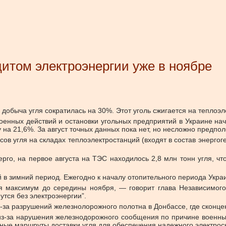
итом электроэнергии уже в ноябре
 добыча угля сократилась на 30%. Этот уголь сжигается на теплоэ
 военных действий и остановки угольных предприятий в Украине на
 на 21,6%. За август точных данных пока нет, но несложно предпо
сов угля на складах теплоэлектростанций (входят в состав энерго
го, на первое августа на ТЭС находилось 2,8 млн тонн угля, чт
й в зимний период. Ежегодно к началу отопительного периода Украи
 максимум до середины ноября, — говорит глава Независимого
утся без электроэнергии”.
из-за разрушений железнолорожного полотна в Донбассе, где сконц
 из-за нарушения железнодорожного сообщения по причине военны
ные маршруты доставки угля для обеспечения надежного электрос