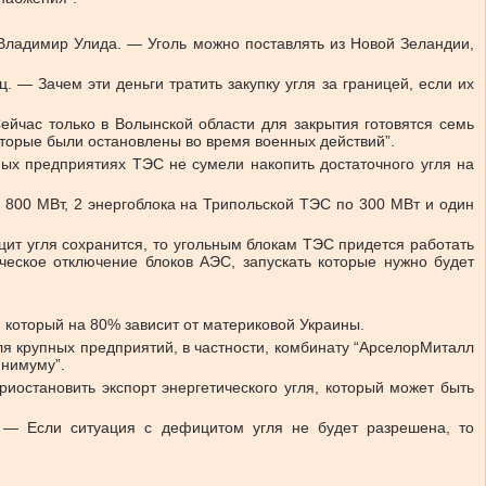
 Владимир Улида. — Уголь можно поставлять из Новой Зеландии,
 — Зачем эти деньги тратить закупку угля за границей, если их
ейчас только в Волынской области для закрытия готовятся семь
оторые были остановлены во время военных действий”.
ных предприятиях ТЭС не сумели накопить достаточного угля на
 800 МВт, 2 энергоблока на Трипольской ТЭС по 300 МВт и один
ицит угля сохранится, то угольным блокам ТЭС придется работать
ческое отключение блоков АЭС, запускать которые нужно будет
, который на 80% зависит от материковой Украины.
ля крупных предприятий, в частности, комбинату “АрселорМиталл
инимуму”.
риостановить экспорт энергетического угля, который может быть
 — Если ситуация с дефицитом угля не будет разрешена, то