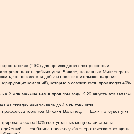
лектростанциях (ТЭС) для производства электроэнергии.
чала резко падать добыча угля. В июле, по данным Министерства
ложить, что показатели добычи превысят июльское падение.
генерирующих компаний), которые в совокупности производят 40%
о на 2 млн меньше чем в прошлом году. К 26 августа эти запасы
на на складах накапливала до 4 млн тонн угля.
 профсоюза горняков Михаил Волынец. — Если не будет угля,
ентрировано более 80% всех угольных мощностей страны.
х действий, — сообщила пресс-служба энергетического холдинга
набжения”.