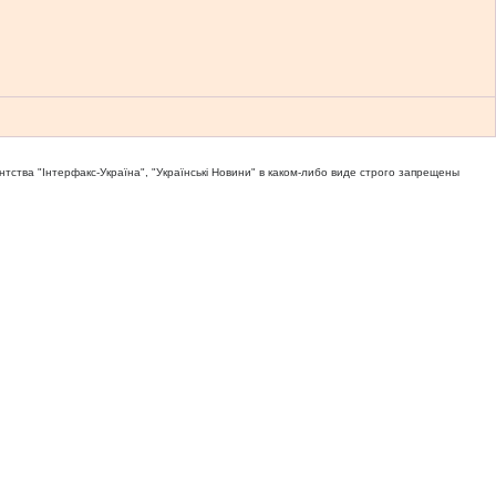
тва "Iнтерфакс-Україна", "Українськi Новини" в каком-либо виде строго запрещены