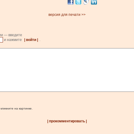
версия для печати >>
ии — введите
и нажмите
| войти |
.
 кликните на картинке.
| прокомментировать |