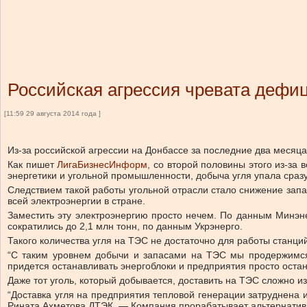
Российская агрессия чревата дефиц
[11:59 29 августа 2014 года ]
Из-за российской агрессии на Донбассе за последние два месяца
Как пишет
ЛигаБизнесИнформ
, со второй половины этого из-за
энергетики и угольной промышленности, добыча угля упала сразу
Следствием такой работы угольной отрасли стало снижение запа
всей электроэнергии в стране.
Заместить эту электроэнергию просто нечем. По данным Минэнер
сократились до 2,1 млн тонн, по данным Укрэнерго.
Такого количества угля на ТЭС не достаточно для работы станци
“С таким уровнем добычи и запасами на ТЭС мы продержимся
придется останавливать энергоблоки и предприятия просто остан
Даже тот уголь, который добывается, доставить на ТЭС сложно 
“Доставка угля на предприятия тепловой генерации затруднена
Рината Ахметова ДТЭК. — Компания прорабатывает альтернатив