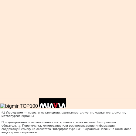
(c) Укррудпром — новости металлургии: цветная металлургия, черная металлургия,
металлургия Украины
При цитировании и использовании материалов ссылка на
www.ukrrudprom.ua
обязательна. Перепечатка, копирование или воспроизведение информации,
содержащей ссылку на агентства "Iнтерфакс-Україна", "Українськi Новини" в каком-либо
виде строго запрещены