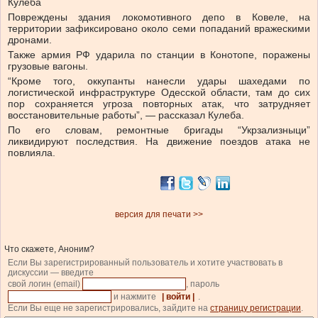
Кулеба
Повреждены здания локомотивного депо в Ковеле, на
территории зафиксировано около семи попаданий вражескими
дронами.
Также армия РФ ударила по станции в Конотопе, поражены
грузовые вагоны.
“Кроме того, оккупанты нанесли удары шахедами по
логистической инфраструктуре Одесской области, там до сих
пор сохраняется угроза повторных атак, что затрудняет
восстановительные работы”, — рассказал Кулеба.
По его словам, ремонтные бригады “Укрзализныци”
ликвидируют последствия. На движение поездов атака не
повлияла.
версия для печати >>
Что скажете, Аноним?
Если Вы зарегистрированный пользователь и хотите участвовать в
дискуссии — введите
свой логин (email)
, пароль
и нажмите
| войти |
.
Если Вы еще не зарегистрировались, зайдите на
страницу регистрации
.