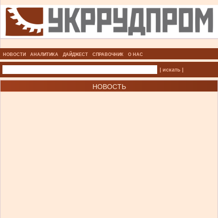
НОВОСТИ
АНАЛИТИКА
ДАЙДЖЕСТ
СПРАВОЧНИК
О НАС
| искать |
НОВОСТЬ